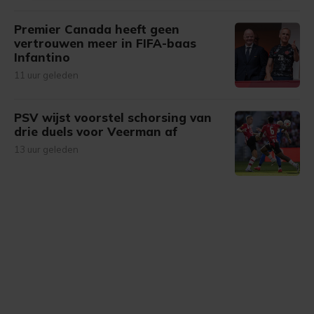
onze cookiepagina kun je ons cookiebeleid bekijken en je
Premier Canada heeft geen
gemaakte keuze altijd wijzigen of intrekken.
vertrouwen meer in FIFA-baas
Infantino
11 uur geleden
PSV wijst voorstel schorsing van
drie duels voor Veerman af
13 uur geleden