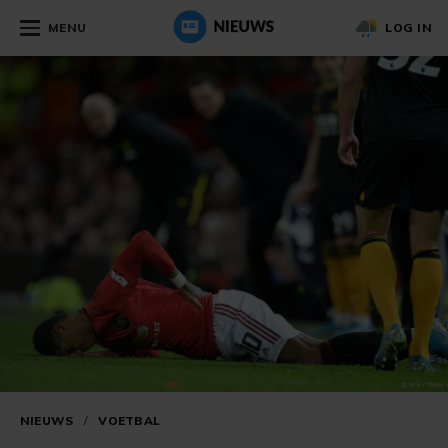
MENU
LOG IN
NIEUWS
/
VOETBAL