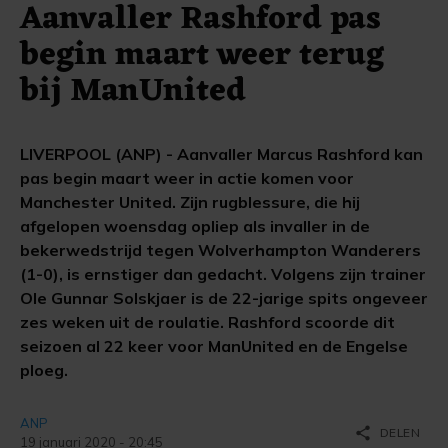
Aanvaller Rashford pas
begin maart weer terug
bij ManUnited
LIVERPOOL (ANP) - Aanvaller Marcus Rashford kan
pas begin maart weer in actie komen voor
Manchester United. Zijn rugblessure, die hij
afgelopen woensdag opliep als invaller in de
bekerwedstrijd tegen Wolverhampton Wanderers
(1-0), is ernstiger dan gedacht. Volgens zijn trainer
Ole Gunnar Solskjaer is de 22-jarige spits ongeveer
zes weken uit de roulatie. Rashford scoorde dit
seizoen al 22 keer voor ManUnited en de Engelse
ploeg.
ANP
share
DELEN
19 januari 2020 - 20:45