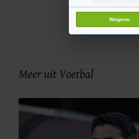
Informatie verzamelen
Uw apparaat identific
Lees meer over hoe uw perso
Weigeren
toestemming op elk moment wi
Met cookies werkt onze websi
ons cookiebeleid bekijken en 
Meer uit Voetbal