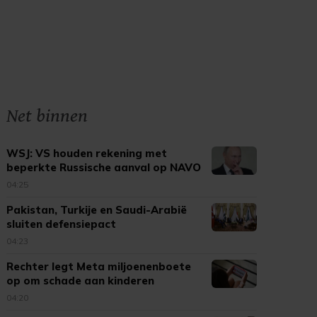
Net binnen
WSJ: VS houden rekening met
beperkte Russische aanval op NAVO
04:25
Pakistan, Turkije en Saudi-Arabië
sluiten defensiepact
04:23
Rechter legt Meta miljoenenboete
op om schade aan kinderen
04:20