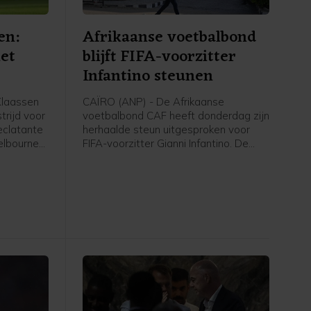
en:
Afrikaanse voetbalbond
iet
blijft FIFA-voorzitter
Infantino steunen
laassen
CAÏRO (ANP) - De Afrikaanse
trijd voor
voetbalbond CAF heeft donderdag zijn
eclatante
herhaalde steun uitgesproken voor
elbourne
FIFA-voorzitter Gianni Infantino. De
e
positie van Infantino ligt onder vuur
 is 3-1
door het, inmiddels ingetrokken,
et
investeringsplan rond het WK voetbal.
tacomben
"We
jven doen
veau van