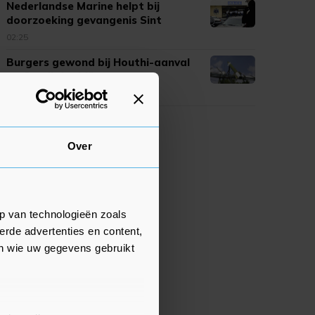
Nederlandse Marine helpt bij
doorzoeking gevangenis Sint
Maarten
02:25
Burgers gewond bij Houthi-aanval
op Saudi-Arabië
02:22
Over
p van technologieën zoals
erde advertenties en content,
en wie uw gegevens gebruikt