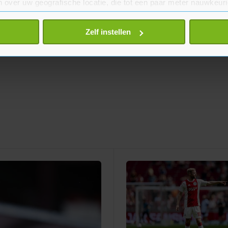
 over uw geografische locatie, die tot een paar meter nauwkeuri
eren door het actief te scannen op specifieke eigenschappen (fing
onlijke gegevens worden verwerkt en stel uw voorkeuren in he
Zelf instellen
jzigen of intrekken in de Cookieverklaring.
te beter en wordt jouw bezoek makkelijker en persoonlijker. O
je gemaakte keuze altijd wijzigen of intrekken.