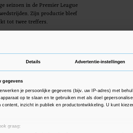
ige seizoen in de Premier League
wedstrijden. Zijn productie bleef
kt tot twee treffers.
 zou Locadia graag naar de
 vertrekken. FC Cincinnati zou
Details
Advertentie-instellingen
w gegevens
erwerken je persoonlijke gegevens (bijv. uw IP-adres) met behul
apparaat op te slaan en te gebruiken met als doel gepersonalise
 content, inzicht in publiek en productontwikkeling. U kunt kiez
 ook graag: