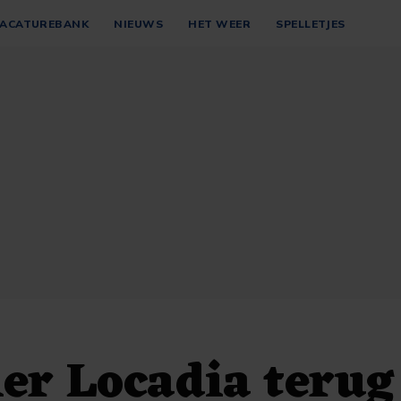
ACATUREBANK
NIEUWS
HET WEER
SPELLETJES
er Locadia terug