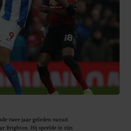
sde twee jaar geleden vanuit
r Brighton. Hij speelde in zijn