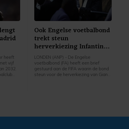
rlengt
Ook Engelse voetbalbond
Madrid
trekt steun
herverkiezing Infantino
in
or heeft
LONDEN (ANP) - De Engelse
met vijf
voetbalbond (FA) heeft een brief
van 2032.
gestuurd aan de FIFA waarin de bond
alclub
steun voor de herverkiezing van Gianni
De 26-
Infantino als voorzitter van de
nvaller
wereldvoetbalbond intrekt. Dat
 en had
melden Britse media waaronder de
 seizoen
BBC en Sky News. De positie van
Infantino staat onder grote druk sinds
de aankondiging van een, inmiddels
ingetrokken, investeringsplan rond het
WK voetbal.