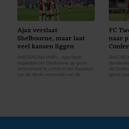
Ajax verslaat
FC Twe
Shelbourne, maar laat
naar p
veel kansen liggen
Confe
AMSTERDAM (ANP) - Ajax heeft
ENSCHEDE
nagelaten om Shelbourne op grote
donderdag
achterstand te zetten in het thuisduel
de Confer
van de derde voorronde van de
gezet naar
Conference League. De club uit
kwalificat
Amsterdam was veel sterker dan de
hoofdtoer
bezoekers uit Ierland dan de
6-0 gewo
overwinning doet vermoeden (3-1).
Slowakije