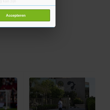
g kan zijn
erprinting)
t
detailgedeelte
in. U kunt uw
Accepteren
p onze cookiepagina kun je