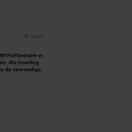
share
DELEN
899 Hoffenheim er
en. Als huurling
rde de voormalige