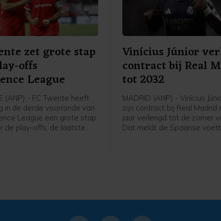
nte zet grote stap
Vinícius Júnior ve
lay-offs
contract bij Real 
rence League
tot 2032
 (ANP) - FC Twente heeft
MADRID (ANP) - Vinícius Júni
 in de derde voorronde van
zijn contract bij Real Madrid 
ence League een grote stap
jaar verlengd tot de zomer 
 de play-offs, de laatste
Dat meldt de Spaanse voetb
ieronde voor het
donderdag op zijn website. 
nooi. In Enschede werd met
jarige Braziliaanse vleugelaa
nnen van FC DAC 1904 uit
speelt sinds 2018 voor Real
.
een contract dat na komend
af zou lopen.