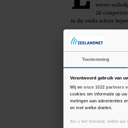
L
eerste volled
26 competitie
in die reeks echter beper
Volgens mediaberichten
Verenigde Staten willen
hem willen inlijven.
Toestemming
Verantwoord gebruik van u
Wij en
onze 1022 partners
v
cookies om informatie op uw 
metingen aan advertenties en
en met welke doelen.
Als u het toestaat, willen we