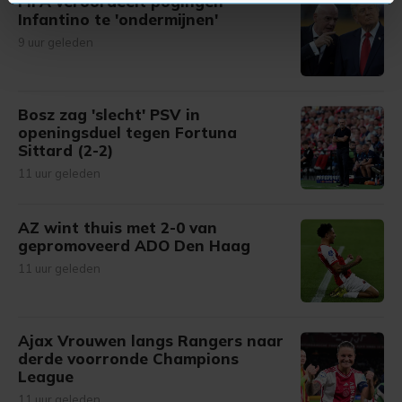
FIFA veroordeelt pogingen
U kunt uw toestemming op elk moment wijzigen of
Infantino te 'ondermijnen'
intrekken in de Cookieverklaring.
9 uur geleden
Met cookies werkt onze website beter en wordt jouw
bezoek makkelijker en persoonlijker. Op
Bosz zag 'slecht' PSV in
onze cookiepagina kun je ons cookiebeleid bekijken en je
openingsduel tegen Fortuna
gemaakte keuze altijd wijzigen of intrekken.
Sittard (2-2)
11 uur geleden
AZ wint thuis met 2-0 van
gepromoveerd ADO Den Haag
11 uur geleden
Ajax Vrouwen langs Rangers naar
derde voorronde Champions
League
11 uur geleden