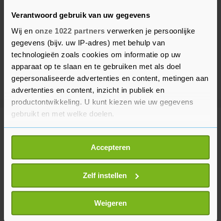
Verantwoord gebruik van uw gegevens
Wij en
onze 1022 partners
verwerken je persoonlijke
gegevens (bijv. uw IP-adres) met behulp van
technologieën zoals cookies om informatie op uw
apparaat op te slaan en te gebruiken met als doel
gepersonaliseerde advertenties en content, metingen aan
advertenties en content, inzicht in publiek en
productontwikkeling. U kunt kiezen wie uw gegevens
gebruikt en met welke doelen.
Meer uit Voetbal
Als u het toestaat, willen we ook graag:
Accepteren
Informatie verzamelen over uw geografische
Inter Miami verliest zonder
locatie, die tot een paar meter nauwkeurig kan zijn
afwezige Messi van Monterrey
Uw apparaat identificeren door het actief te
Zelf instellen
59 minuten geleden
scannen op specifieke eigenschappen (fingerprinting)
Lees meer over hoe uw persoonlijke gegevens worden
Weigeren
verwerkt en stel uw voorkeuren in het
detailgedeelte
in.