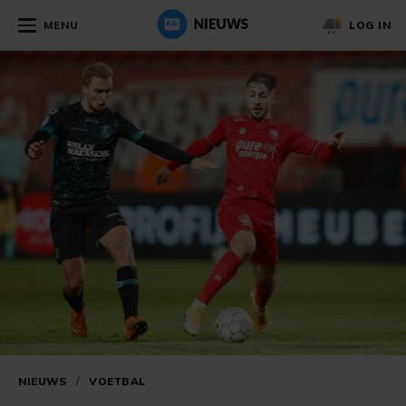
MENU
LOG IN
NIEUWS
/
VOETBAL