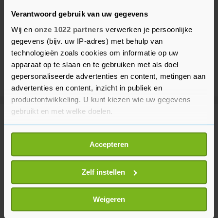
Verantwoord gebruik van uw gegevens
Wij en
onze 1022 partners
verwerken je persoonlijke
gegevens (bijv. uw IP-adres) met behulp van
technologieën zoals cookies om informatie op uw
apparaat op te slaan en te gebruiken met als doel
gepersonaliseerde advertenties en content, metingen aan
advertenties en content, inzicht in publiek en
productontwikkeling. U kunt kiezen wie uw gegevens
gebruikt en met welke doelen.
Meer uit Voetbal
Als u het toestaat, willen we ook graag:
Accepteren
Informatie verzamelen over uw geografische
PEC Zwolle - Ajax stilgelegd voor
locatie, die tot een paar meter nauwkeurig kan zijn
medisch noodgeval op tribune
Uw apparaat identificeren door het actief te
Zelf instellen
1 uur geleden
scannen op specifieke eigenschappen (fingerprinting)
Lees meer over hoe uw persoonlijke gegevens worden
Weigeren
verwerkt en stel uw voorkeuren in het
detailgedeelte
in.
Read vindt dat Feyenoord meer