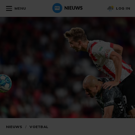
MENU
LOG IN
NIEUWS
/
VOETBAL