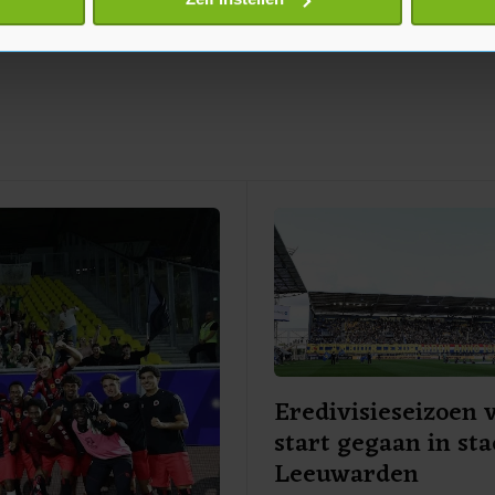
jzigen of intrekken in de Cookieverklaring.
te beter en wordt jouw bezoek makkelijker en persoonlijker. O
je gemaakte keuze altijd wijzigen of intrekken.
Eredivisieseizoen 
start gegaan in st
Leeuwarden