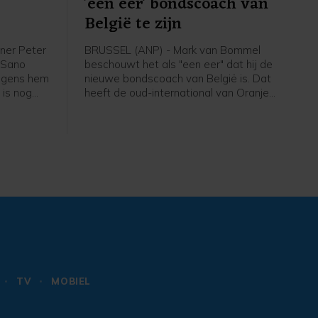
'een eer' bondscoach van
België te zijn
ner Peter
BRUSSEL (ANP) - Mark van Bommel
i Sano
beschouwt het als "een eer" dat hij de
olgens hem
nieuwe bondscoach van België is. Dat
 is nog
heeft de oud-international van Oranje
 niet mijn
gezegd bij zijn presentatie bij de
em", zei
Belgische voetbalbond. "Ik ben heel
de eerste
erg blij dat ik hier zit. Deze uitdaging
thuis
past bij mij", zei de 49-jarige Van
Bommel. "Dit is een baan die iedereen
wil. Ik heb er ook niet over getwijfeld."
TV
MOBIEL