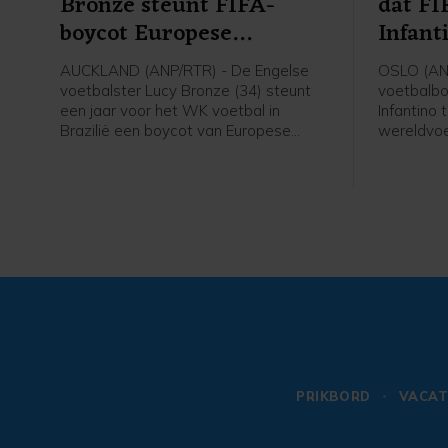
Bronze steunt FIFA-
dat FI
boycot Europese
Infant
speelsters
AUCKLAND (ANP/RTR) - De Engelse
OSLO (AN
voetbalster Lucy Bronze (34) steunt
voetbalbo
een jaar voor het WK voetbal in
Infantino 
Brazilië een boycot van Europese
wereldvoe
speelsters van FIFA-competities.
voorzitter
Daarmee schaart de speelster van
van de fel
Chelsea zich achter het verzet van de
gezegd na
UEFA tegen FIFA-voorzitter Gianni
verschille
Infantino. "Ik denk dat Europese
voetbal.
speelsters zullen vasthouden aan hun
overtuigingen. En aan wat het beste is
voor onze sport. Als dat betekent dat
we sommige competities moeten
boycotten, dan moet dat gebeuren",
aldus Bronze in aanloop van een
oefenduel met Chelsea in Nieuw-
Zeeland tegen Auckland.
PRIKBORD
VACAT