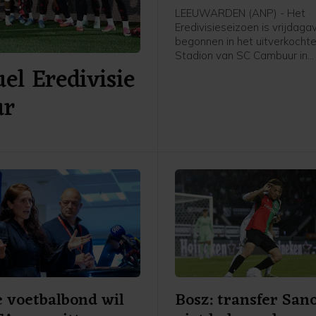
LEEUWARDEN (ANP) - Het
Eredivisieseizoen is vrijdag
begonnen in het uitverkochte
Stadion van SC Cambuur in
el Eredivisie
Leeuwarden. Het gepromov
Cambuur ontvangt Excelsior 
ur
twee jaar geleden geopende
 voetbalbond wil
Bosz: transfer San