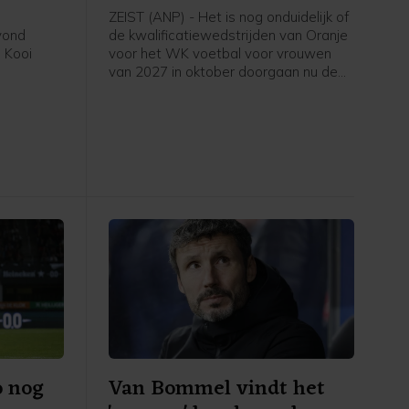
ZEIST (ANP) - Het is nog onduidelijk of
avond
de kwalificatiewedstrijden van Oranje
 Kooi
voor het WK voetbal voor vrouwen
van 2027 in oktober doorgaan nu de
eerde
UEFA een boycot heeft afgekondigd
in het
van FIFA-competities. Voor het elftal
 stadion.
van bondscoach Arjan Veurink staat
op 9 en 13 oktober een dubbele
ontmoeting met Hongarije op het
programma. Volgens de KNVB
onderzoekt de UEFA de komende tijd
of de duels door zullen gaan.
o nog
Van Bommel vindt het