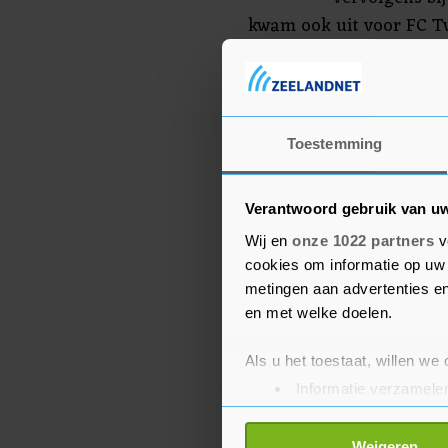
kwam ook uit voor FC Tw
Sporting Portugal en Vit
Toestemming
Verantwoord gebruik van u
Wij en
onze 1022 partners
v
cookies om informatie op uw 
metingen aan advertenties en
en met welke doelen.
Als u het toestaat, willen we
Informatie verzamelen
Uw apparaat identific
Lees meer over hoe uw perso
Weigeren