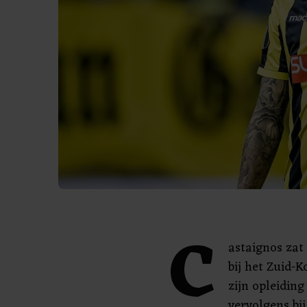
C
astaignos zat
bij het Zuid-
zijn opleiding
vervolgens bi