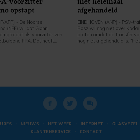
FA-voorzitter
niet helemaal
ino opstapt
afgehandeld
P/AFP) - De Noorse
EINDHOVEN (ANP) - PSV-trai
nd (NFF) wil dat Gianni
Bosz wil nog niet over Koda
terugtreedt als voorzitter van
praten omdat de transfer v
tbalbond FIFA. Dat heeft
nog niet afgehandeld is. "Het
 Lise Klaveness, al jaren een
niet helemaal rond. Zolang hij
ste critici van de FIFA-baas,
speler is, praat ik niet over h
 een bijeenkomst van de
Peter Bosz in aanloop naar 
nde partijen uit het Noorse
wedstrijd van PSV zaterdag 
tegen Fortuna Sittard.
URES
NIEUWS
HET WEER
INTERNET
GLASVEZEL
KLANTENSERVICE
CONTACT