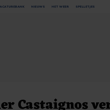
ACATUREBANK
NIEUWS
HET WEER
SPELLETJES
er Castaignos ve