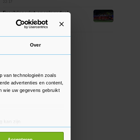
22:17
Excelsior wint openingsduel
Eredivisie bij gepromoveerd
Cambuur
22:03
Over
p van technologieën zoals
erde advertenties en content,
en wie uw gegevens gebruikt
g kan zijn
erprinting)
t
detailgedeelte
in. U kunt uw
Accepteren