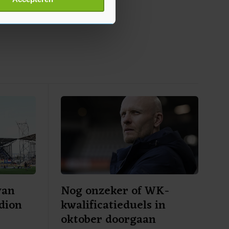
p onze cookiepagina kun je
van
Nog onzeker of WK-
adion
kwalificatieduels in
oktober doorgaan