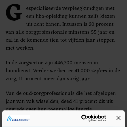
G
especialiseerde verpleegkundigen met
een hbo-opleiding kunnen zelfs kiezen
uit acht banen. Intussen is 20 procent
van alle zorgprofessionals minstens 55 jaar en
zal in de komende tien tot vijftien jaar stoppen
met werken.
In de zorgsector zijn 446.700 mensen in
loondienst. Verder werken er 41.000 zzp’ers in de
zorg, 11 procent meer dan vorig jaar.
Van de oud-zorgprofessionals die het afgelopen
jaar van vak wisselden, deed 41 procent dit uit
onvrede over hun toenmalige functie.