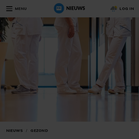
MENU
LOG IN
NIEUWS
/
GEZOND