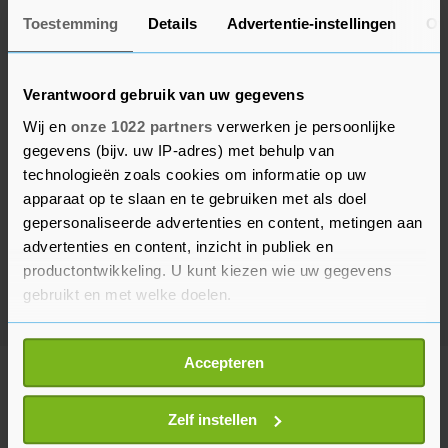
Toestemming
Details
Advertentie-instellingen
Ov
Verantwoord gebruik van uw gegevens
Wij en
onze 1022 partners
verwerken je persoonlijke
gegevens (bijv. uw IP-adres) met behulp van
technologieën zoals cookies om informatie op uw
apparaat op te slaan en te gebruiken met als doel
gepersonaliseerde advertenties en content, metingen aan
advertenties en content, inzicht in publiek en
productontwikkeling. U kunt kiezen wie uw gegevens
gebruikt en met welke doelen.
Als u het toestaat, willen we ook graag:
Accepteren
Informatie verzamelen over uw geografische
Meer uit Gezond
locatie, die tot een paar meter nauwkeurig kan zijn
Uw apparaat identificeren door het actief te
Zelf instellen
scannen op specifieke eigenschappen (fingerprinting)