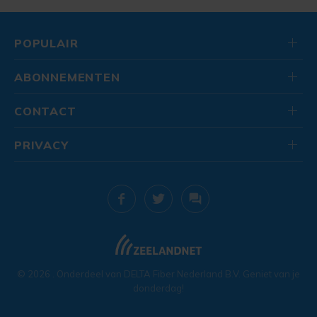
POPULAIR
ABONNEMENTEN
CONTACT
PRIVACY
© 2026
. Onderdeel van
DELTA Fiber Nederland B.V.
Geniet van je
donderdag!