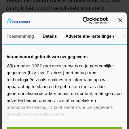
Terwijl het aantal fysieke winkels sinds 2010 dus
daalt, is het aantal webwinkels juist sterk
toegenomen. In 2020 nam het onlinewinkelen al
een flinke vlucht door corona. Ook vorig jaar
groeide het aantal webwinkels weer sterk, met 28
Toestemming
Details
Advertentie-instellingen
Ov
procent.
Verantwoord gebruik van uw gegevens
Wij en
onze 1022 partners
verwerken je persoonlijke
gegevens (bijv. uw IP-adres) met behulp van
technologieën zoals cookies om informatie op uw
apparaat op te slaan en te gebruiken met als doel
gepersonaliseerde advertenties en content, metingen aan
advertenties en content, inzicht in publiek en
productontwikkeling. U kunt kiezen wie uw gegevens
gebruikt en met welke doelen.
Als u het toestaat, willen we ook graag: