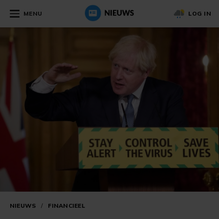
MENU
LOG IN
NIEUWS
/
FINANCIEEL