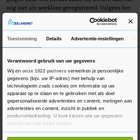
nog niet als werkloze geregistreerd. Volgens het
statistiekbureau bedroeg de Britse werkeloosheid
in juni 3,8 procent, van 4,1 procent in mei. In het
tweede kwartaal als geheel kwam de
Toestemming
Details
Advertentie-instellingen
Ov
werkloosheid uit op 3,9 procent.
Verantwoord gebruik van uw gegevens
Wij en
onze 1022 partners
verwerken je persoonlijke
gegevens (bijv. uw IP-adres) met behulp van
technologieën zoals cookies om informatie op uw
apparaat op te slaan en te gebruiken met als doel
gepersonaliseerde advertenties en content, metingen aan
advertenties en content, inzicht in publiek en
productontwikkeling. U kunt kiezen wie uw gegevens
gebruikt en met welke doelen.
Als u het toestaat, willen we ook graag: