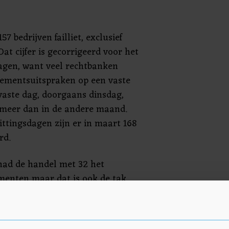
7 bedrijven failliet, exclusief
t cijfer is gecorrigeerd voor het
dagen, want veel rechtbanken
sementsuitspraken op een vaste
 vaste dag, doorgaans dinsdag,
 meer dan in de andere maand.
ittingsdagen zijn er in maart 168
rd.
 had de handel met 32 het
ementen maar dat is ook de tak
ngen. Relatief gezien werden in
issementen uitgesproken in de
e zakelijke diensten.