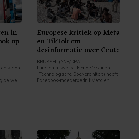
en in
Europese kritiek op Meta
 ook op
en TikTok om
desinformatie over Ceuta
BRUSSEL (ANP/DPA) -
aten staan
Eurocommissaris Henna Virkkunen
t
(Technologische Soevereiniteit) heeft
ag de weg
Facebook-moederbedrijf Meta en
 lage
TikTok bekritiseerd om hun aanpak van
ermee
desinformatie tijdens de recente
t de
migratiecrisis in Ceuta. Ze heeft na een
pen nu de
gesprek met de twee bedrijven op X
gepleit voor strenger toezicht op
socialemediaplatforms tijdens crises.