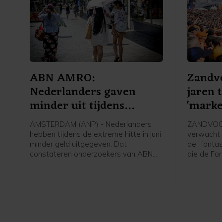
ABN AMRO:
Zandv
Nederlanders gaven
jaren 
minder uit tijdens
'marke
extreme hitte
AMSTERDAM (ANP) - Nederlanders
ZANDVOOR
hebben tijdens de extreme hitte in juni
verwacht 
minder geld uitgegeven. Dat
de "fanta
constateren onderzoekers van ABN
die de For
AMRO op basis van
voorzitte
transactiegegevens van klanten
ondernem
tijdens de hittegolf. Volgens de bank
Belangen 
veranderden de bestedingen vooral
de voorlop
op het platteland.
Dutch Gra
"Dat gemis