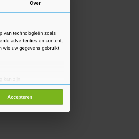
Over
p van technologieën zoals
erde advertenties en content,
en wie uw gegevens gebruikt
g kan zijn
erprinting)
t
detailgedeelte
in. U kunt uw
Accepteren
p onze cookiepagina kun je