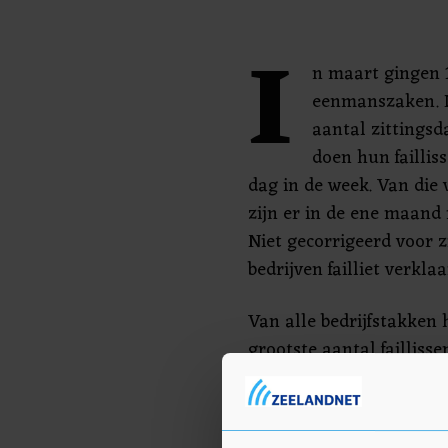
I
n maart gingen 15
eenmanszaken. Da
aantal zittings
doen hun faillis
dag in de week. Van die
zijn er in de ene maand
Niet gecorrigeerd voor z
bedrijven failliet verklaa
Van alle bedrijfstakken
grootste aantal failliss
met de meeste ondernemi
februari de meeste faill
sector verhuur en overig