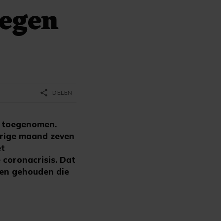
tegen
share
DELEN
s toegenomen.
orige maand zeven
et
 coronacrisis. Dat
ben gehouden die