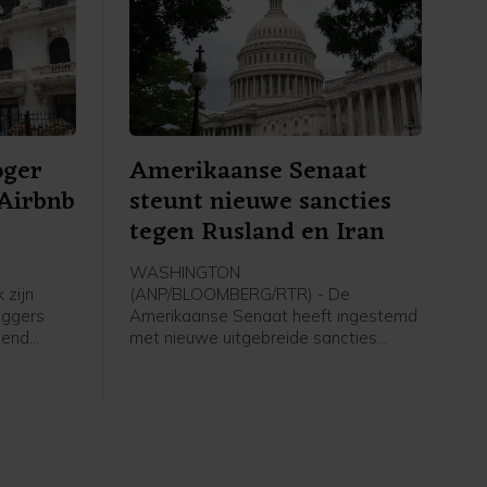
oger
Amerikaanse Senaat
 Airbnb
steunt nieuwe sancties
tegen Rusland en Iran
WASHINGTON
 zijn
(ANP/BLOOMBERG/RTR) - De
eggers
Amerikaanse Senaat heeft ingestemd
lend
met nieuwe uitgebreide sancties
kaanse
tegen Rusland en Iran. De wet moet
 op Wall
ook nog door het Huis van
Afgevaardigden worden aangenomen
ehuisjes
voordat die definitief in werking treedt.
ting voor
Die behandeling kan mogelijk volgende
maand al plaatsvinden.