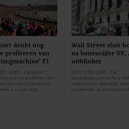
oort denkt nog
Wall Street sluit h
te profiteren van
na banencijfer VS,
tingmachine' F1
uitblinker
T (ANP) - Zandvoort
NEW YORK (ANP) - De
nog jaren te profiteren van
aandelenbeurzen in New York
stische marketingmachine"
vrijdag hoger geëindigd. Bel
mule 1 is. Dat zegt
reageerden op een tegenval
r Tom van der Veen van
banenrapport van de Ameri
erskoepel Ondernemers
overheid. Een grote winnaar
Zandvoort in aanloop naar
Street was Airbnb. Het
ig laatste editie van de
verhuurplatform voor vakanti
nd Prix over twee weken.
verhoogde de omzetverwach
 valt niet volledig op te
de tweede keer dit jaar.