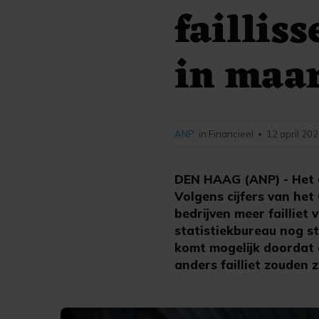
faillis
in maa
ANP
in Financieel
12 april 202
•
DEN HAAG (ANP) - Het a
Volgens cijfers van he
bedrijven meer failliet 
statistiekbureau nog st
komt mogelijk doordat 
anders failliet zouden 