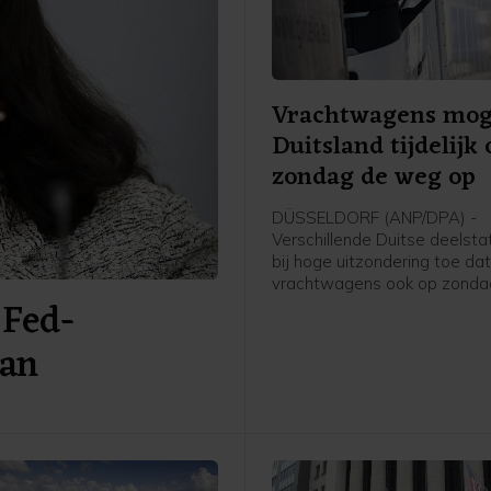
Vrachtwagens mog
Duitsland tijdelijk
zondag de weg op
DÜSSELDORF (ANP/DPA) -
Verschillende Duitse deelst
bij hoge uitzondering toe da
vrachtwagens ook op zond
 Fed-
op mogen in verband met de
waterstanden in de Rijn. Hi
aan
moet worden voorkomen da
bevoorradingsketens vastlo
binnenvaart wordt beperkt.