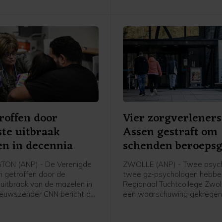
roffen door
Vier zorgverleners
te uitbraak
Assen gestraft om
n in decennia
schenden beroeps
ON (ANP) - De Verenigde
ZWOLLE (ANP) - Twee psych
n getroffen door de
twee gz-psychologen hebbe
uitbraak van de mazelen in
Regionaal Tuchtcollege Zwol
Nieuwszender CNN bericht dat
een waarschuwing gekrege
tste achttien maanden meer
ze hun beroepsgeheim hebb
gen zijn gemeld dan in de
geschonden. Een voormalig