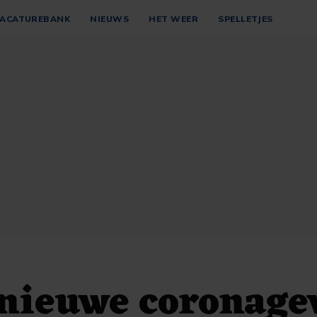
ACATUREBANK
NIEUWS
HET WEER
SPELLETJES
nieuwe coronage