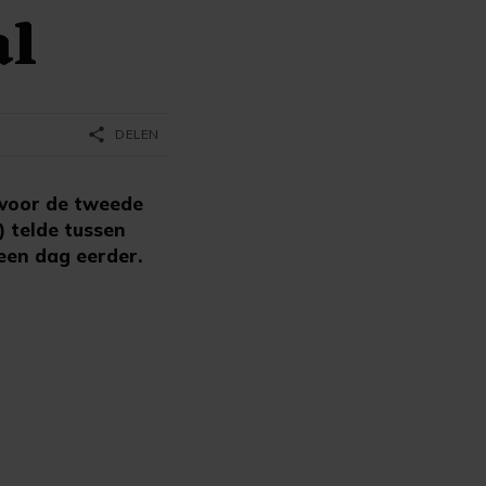
al
share
DELEN
 voor de tweede
) telde tussen
een dag eerder.