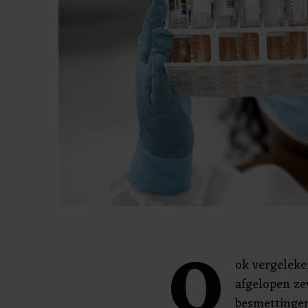
O
ok vergeleke
afgelopen ze
besmettingen