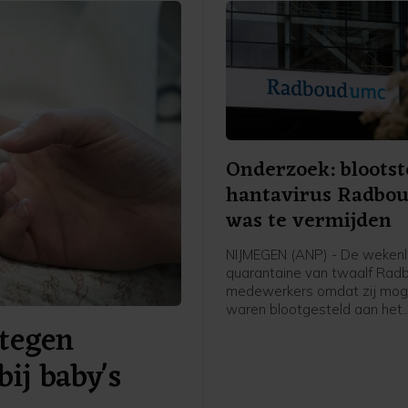
Onderzoek: blootst
hantavirus Radbo
was te vermijden
NIJMEGEN (ANP) - De weken
quarantaine van twaalf Ra
medewerkers omdat zij moge
waren blootgesteld aan het
tegen
hantavirus, was vermijdbaar
concludeert een onderzoeks
bij baby's
een rapport dat het ziekenhu
publiceerde.