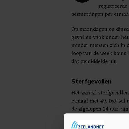
registreerde
besmettingen per etmaa
Op maandagen en dinsda
gevallen vaak onder he
minder mensen zich in d
loop van de week komt 
dat gemiddelde uit.
Sterfgevallen
Het aantal sterfgevalle
etmaal met 49. Dat wil 
de afgelopen 24 uur zijn
coronapatiënt overlijdt,
doorgegeven. Maandag w