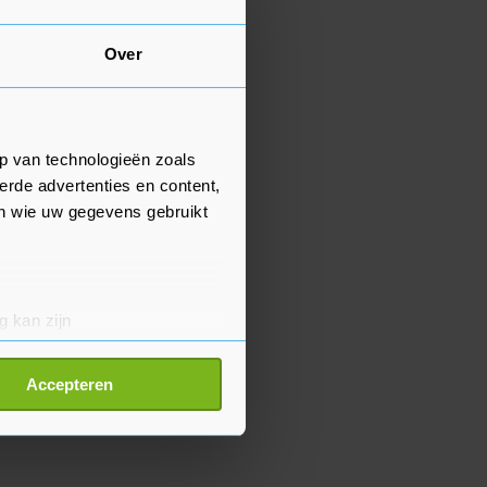
Over
p van technologieën zoals
erde advertenties en content,
en wie uw gegevens gebruikt
g kan zijn
erprinting)
t
detailgedeelte
in. U kunt uw
Accepteren
p onze cookiepagina kun je