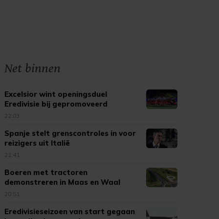
Net binnen
Excelsior wint openingsduel
Eredivisie bij gepromoveerd
Cambuur
22:03
Spanje stelt grenscontroles in voor
reizigers uit Italië
21:41
Boeren met tractoren
demonstreren in Maas en Waal
20:51
Eredivisieseizoen van start gegaan