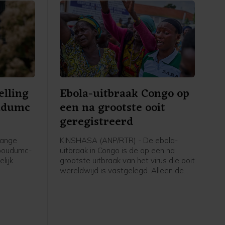
elling
Ebola-uitbraak Congo op
udumc
een na grootste ooit
geregistreerd
lange
KINSHASA (ANP/RTR) - De ebola-
dboudumc-
uitbraak in Congo is de op een na
lijk
grootste uitbraak van het virus die ooit
wereldwijd is vastgelegd. Alleen de
. Dat
epidemie van 2014-2016 in West-
team in
Afrika was omvangrijker.
is vrijdag