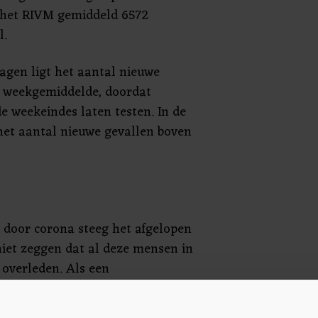
 het RIVM gemiddeld 6572
l.
gen ligt het aantal nieuwe
t weekgemiddelde, doordat
e weekeindes laten testen. In de
het aantal nieuwe gevallen boven
n door corona steeg het afgelopen
niet zeggen dat al deze mensen in
 overleden. Als een
 wordt dit soms pas na een tijdje
erden 15 overlijdens