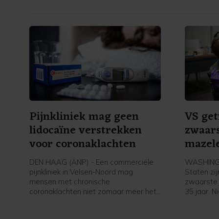
Pijnkliniek mag geen
VS get
lidocaïne verstrekken
zwaars
voor coronaklachten
mazele
DEN HAAG (ANP) - Een commerciële
WASHINGT
pijnkliniek in Velsen-Noord mag
Staten zij
mensen met chronische
zwaarste 
coronaklachten niet zomaar meer het
35 jaar. 
middel lidocaïne geven. De stof is daar
in de laa
namelijk niet voor goedgekeurd. De
besmettin