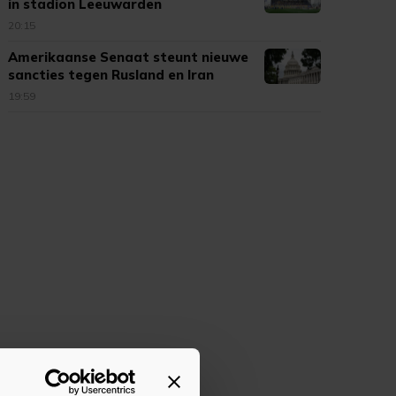
in stadion Leeuwarden
20:15
Amerikaanse Senaat steunt nieuwe
sancties tegen Rusland en Iran
19:59