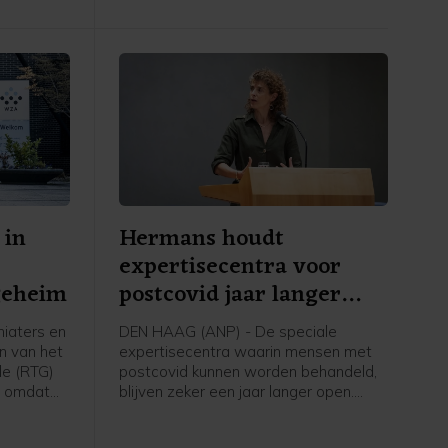
 in
Hermans houdt
expertisecentra voor
geheim
postcovid jaar langer
open
iaters en
DEN HAAG (ANP) - De speciale
n van het
expertisecentra waarin mensen met
le (RTG)
postcovid kunnen worden behandeld,
n omdat
blijven zeker een jaar langer open.
en
Zorgminister Sophie Hermans (VVD)
meldt in een Kamerbrief dat geld dat