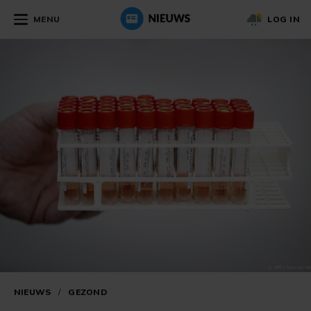
MENU
LOG IN
NIEUWS
/
GEZOND