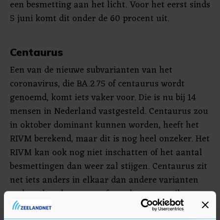
een besmetting aan het licht. Voor het eerst sinds
5 juni komt dit onder de 60 procent uit.
Centaurus
Een van de nieuwe subvarianten van het
coronavirus, die BA.2.75 of centaurus wordt
genoemd, komt iets vaker voor. Die is nu bij 14
mensen in Nederland vastgesteld. Centaurus zou
in oktober dominant kunnen worden, heeft het
RIVM berekend, maar dit is nog heel onzeker. Het
RIVM kan ook nog niet inschatten of het aantal
besmettingen dan weer zal stijgen. Centaurus zit
net iets anders in elkaar dan andere varianten
en kan daardoor onze afweer beter omzeilen,
maar mensen lijken er niet zieker door te