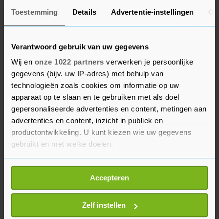
worden.
Toestemming
Details
Advertentie-instellingen
Ov
Tussen maandagochtend en dinsdagochtend
registreerde het RIVM 1453 positieve tests. Dat is
Verantwoord gebruik van uw gegevens
het hoogste aantal sinds 17 augustus. Den Haag
Wij en
onze 1022 partners
verwerken je persoonlijke
voert de lijst aan met 43 bevestigde
gegevens (bijv. uw IP-adres) met behulp van
besmettingen. Daarna komen Amsterdam (41),
technologieën zoals cookies om informatie op uw
Rotterdam (40), Breda en Utrecht (beide 24).
apparaat op te slaan en te gebruiken met als doel
gepersonaliseerde advertenties en content, metingen aan
In ziekenhuizen liggen nu 469 mensen met
advertenties en content, inzicht in publiek en
corona. Dat aantal schommelt sinds vorige week
productontwikkeling. U kunt kiezen wie uw gegevens
gebruikt en met welke doelen.
rond de 450. Onder die 469 positief geteste
mensen zijn er 27 die op de intensive cares
Als u het toestaat, willen we ook graag:
worden verzorgd. Dat is het laagste aantal sinds
Accepteren
Informatie verzamelen over uw geografische
24 juni.
locatie, die tot een paar meter nauwkeurig kan zijn
Uw apparaat identificeren door het actief te
Zelf instellen
scannen op specifieke eigenschappen (fingerprinting)