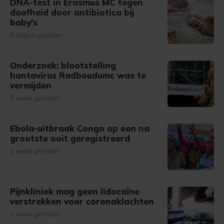
DNA-test in Erasmus MC tegen
doofheid door antibiotica bij
baby's
5 dagen geleden
Onderzoek: blootstelling
hantavirus Radboudumc was te
vermijden
1 week geleden
Ebola-uitbraak Congo op een na
grootste ooit geregistreerd
1 week geleden
Pijnkliniek mag geen lidocaïne
verstrekken voor coronaklachten
1 week geleden