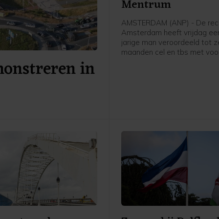
Mentrum
AMSTERDAM (ANP) - De rech
Amsterdam heeft vrijdag ee
jarige man veroordeeld tot 
maanden cel en tbs met vo
onstreren in
voor onder meer een geweld
in zorginstelling Mentrum in 
vorig jaar, waarvan twee vro
verpleegkundigen het slachto
werden.