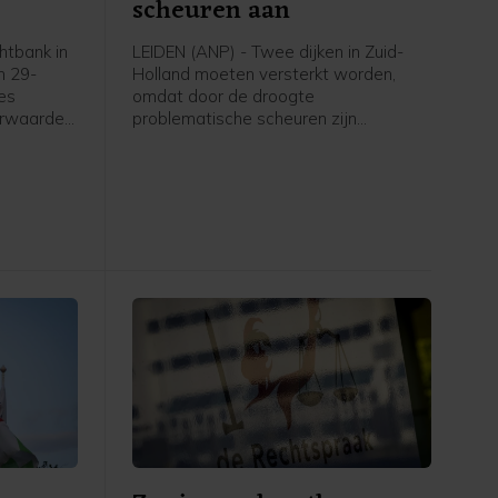
scheuren aan
tbank in
LEIDEN (ANP) - Twee dijken in Zuid-
n 29-
Holland moeten versterkt worden,
zes
omdat door de droogte
orwaarden
problematische scheuren zijn
sincident
ontstaan. Het gaat om een kade langs
oktober
De Does bij Hoogmade en om een dijk
uwelijke
bij Reeuwijk.
ffer