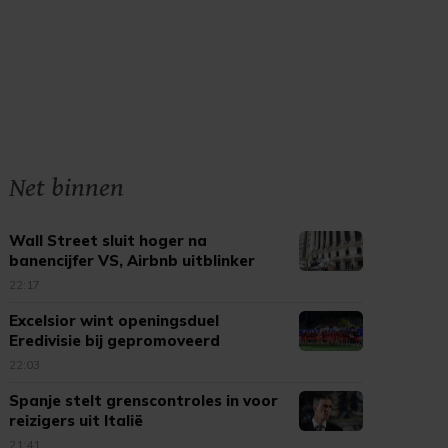
Net binnen
Wall Street sluit hoger na
banencijfer VS, Airbnb uitblinker
22:17
Excelsior wint openingsduel
Eredivisie bij gepromoveerd
Cambuur
22:03
Spanje stelt grenscontroles in voor
reizigers uit Italië
21:41