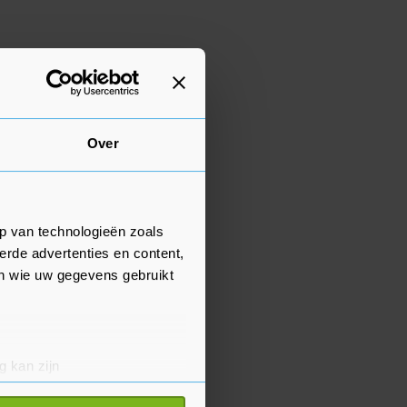
Over
p van technologieën zoals
erde advertenties en content,
en wie uw gegevens gebruikt
g kan zijn
erprinting)