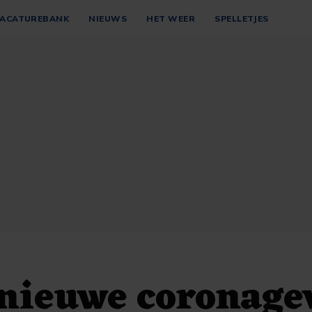
ACATUREBANK
NIEUWS
HET WEER
SPELLETJES
nieuwe coronage