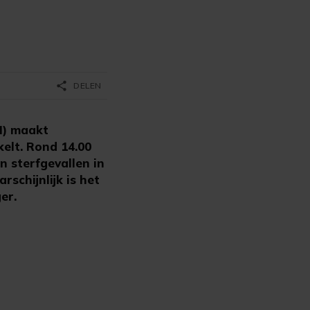
share
DELEN
M) maakt
elt. Rond 14.00
n sterfgevallen in
schijnlijk is het
er.