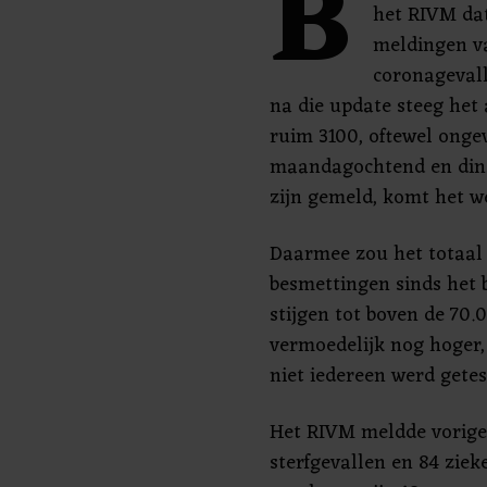
B
het RIVM dat
meldingen v
coronagevall
na die update steeg he
ruim 3100, oftewel onge
maandagochtend en din
zijn gemeld, komt het we
Daarmee zou het totaal 
besmettingen sinds het b
stijgen tot boven de 70.
vermoedelijk nog hoger,
niet iedereen werd getes
Het RIVM meldde vorige
sterfgevallen en 84 zie