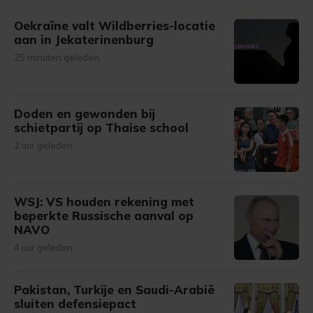
gemaakte keuze altijd wijzigen of intrekken.
Oekraïne valt Wildberries-locatie
aan in Jekaterinenburg
25 minuten geleden
Doden en gewonden bij
schietpartij op Thaise school
2 uur geleden
WSJ: VS houden rekening met
beperkte Russische aanval op
NAVO
4 uur geleden
Pakistan, Turkije en Saudi-Arabië
sluiten defensiepact