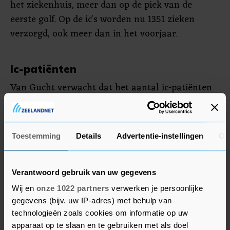
het ziekenhuis, meer dan op de piek van de
eerste golf. Op de ic's worden nu 1351 zieken
verzorgd, ook meer dan in het voorjaar.
Ic-patiënten
Van Gucht verwacht dat het aantal ic-patiënten
nog zal toenemen. "Maar hopelijk blijven we
onder de maximumcapaciteit." Die ligt voor heel
België op 2000 bedden. "Voorspellingen spreken
Toestemming
Details
Advertentie-instellingen
Ov
momenteel van een maximumbezetting van 1800
bedden op intensieve zorg binnen twee weken,"
aldus de viroloog.
Verantwoord gebruik van uw gegevens
Wij en
onze 1022 partners
verwerken je persoonlijke
Er sterven momenteel gemiddeld 136 mensen per
gegevens (bijv. uw IP-adres) met behulp van
dag in België aan het virus.
technologieën zoals cookies om informatie op uw
apparaat op te slaan en te gebruiken met als doel