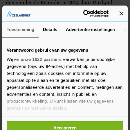
dus zonder de Krim die in 2014 door Rusland
werd geannexeerd en de oostelijke gebieden die
datzelfde jaar onder controle kwamen ​​van pro-
Russische separatisten.
Toestemming
Details
Advertentie-instellingen
Ov
Verantwoord gebruik van uw gegevens
Wij en
onze 1022 partners
verwerken je persoonlijke
gegevens (bijv. uw IP-adres) met behulp van
technologieën zoals cookies om informatie op uw
apparaat op te slaan en te gebruiken met als doel
gepersonaliseerde advertenties en content, metingen aan
advertenties en content, inzicht in publiek en
productontwikkeling. U kunt kiezen wie uw gegevens
gebruikt en met welke doelen.
Als u het toestaat, willen we ook graag:
Accepteren