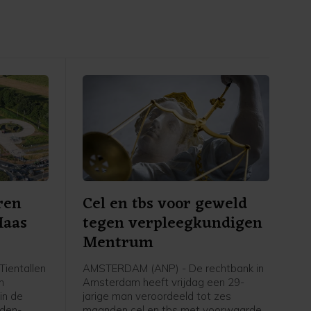
ren
Cel en tbs voor geweld
Maas
tegen verpleegkundigen
Mentrum
ientallen
AMSTERDAM (ANP) - De rechtbank in
n
Amsterdam heeft vrijdag een 29-
in de
jarige man veroordeeld tot zes
eden-
maanden cel en tbs met voorwaarden