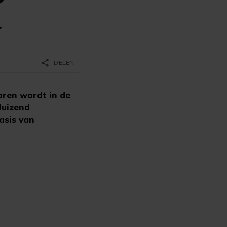
d
share
DELEN
oren wordt in de
duizend
asis van