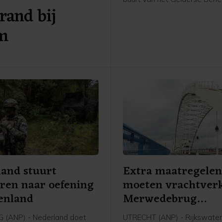
rand bij
Leeuwen (gemeente West 
Waal). De politie was aanwe
am
faciliteerde de demonstratie,
woordvoerder weten.
and stuurt
Extra maatregele
iren naar oefening
moeten vrachtver
enland
Merwedebrug
terugdringen
 (ANP) - Nederland doet
UTRECHT (ANP) - Rijkswate