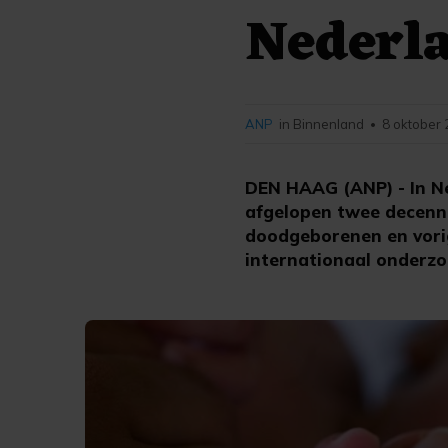
Nederla
ANP
in Binnenland
8 oktober 
•
DEN HAAG (ANP) - In Ne
afgelopen twee decenni
doodgeborenen en vorig
internationaal onderzo