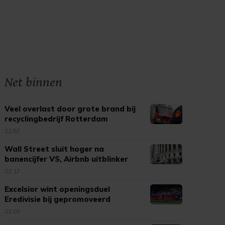
Net binnen
Veel overlast door grote brand bij
recyclingbedrijf Rotterdam
22:57
Wall Street sluit hoger na
banencijfer VS, Airbnb uitblinker
22:17
Excelsior wint openingsduel
Eredivisie bij gepromoveerd
Cambuur
22:03