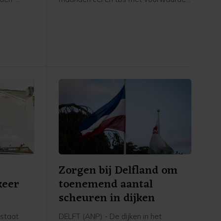
Maas en
voor onder meer een geweldsincident
zig en
in zorginstelling Mentrum in oktober
 liet een
vorig jaar, waarvan twee vrouwelijke
verpleegkundigen het slachtoffer
werden.
n
Zorgen bij Delfland om
keer
toenemend aantal
scheuren in dijken
rstaat
DELFT (ANP) - De dijken in het