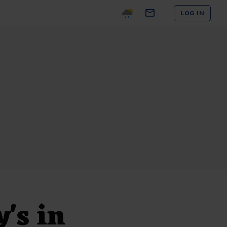
LOG IN
's in