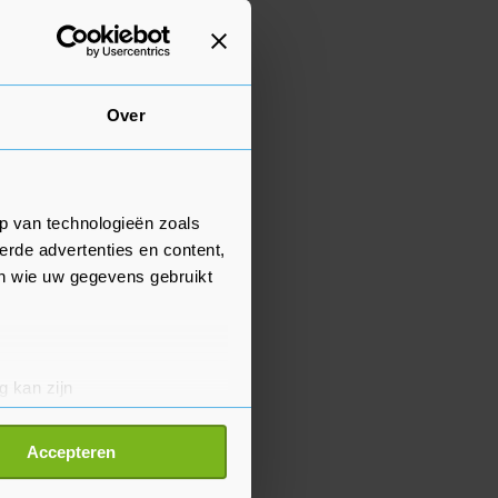
Over
p van technologieën zoals
erde advertenties en content,
en wie uw gegevens gebruikt
g kan zijn
erprinting)
t
detailgedeelte
in. U kunt uw
Accepteren