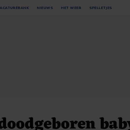
ACATUREBANK
NIEUWS
HET WEER
SPELLETJES
doodgeboren baby