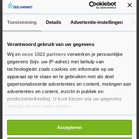
Honderdduizenden huishoudens in Louisiana
zitten door Laura zonder stroom en
Toestemming
Details
Advertentie-instellingen
Ov
waterbedrijven hebben schade opgelopen. Ook is
in een chemische fabriek in de buurt van Lake
Verantwoord gebruik van uw gegevens
Charles brand uitgebroken. Inwoners wordt
Wij en
onze 1022 partners
verwerken je persoonlijke
geadviseerd binnen te blijven vanwege het
gegevens (bijv. uw IP-adres) met behulp van
vrijkomende chloor.
technologieën zoals cookies om informatie op uw
apparaat op te slaan en te gebruiken met als doel
De orkaan was een van de krachtigste en bereikte
gepersonaliseerde advertenties en content, metingen aan
bijna de uitzonderlijke categorie vijf toen die aan
advertenties en content, inzicht in publiek en
land kwam. Daarna is de storm zoals gebruikelijk
productontwikkeling. U kunt kiezen wie uw gegevens
in kracht afgenomen.
gebruikt en met welke doelen.
Als u het toestaat, willen we ook graag:
Toen de vernietigende orkaan Katrina in 2005
Accepteren
Informatie verzamelen over uw geografische
aan land kwam ging het om een storm van de
locatie, die tot een paar meter nauwkeurig kan zijn