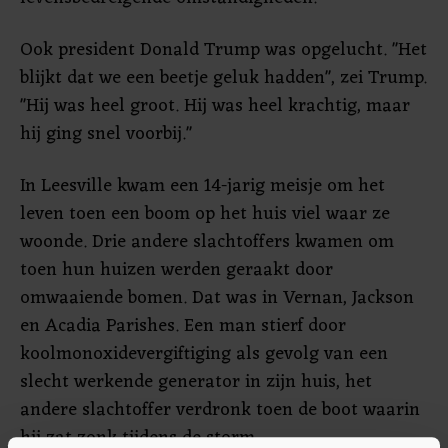
Ook president Donald Trump was opgelucht. "Het
blijkt dat we een beetje geluk hadden", zei Trump.
"Hij was heel groot. Hij was heel krachtig, maar
hij ging snel voorbij."
In Leesville kwam een 14-jarig meisje om het
leven toen een boom op het huis viel waar ze
woonde. Drie andere slachtoffers kwamen om
toen hun huizen werden geraakt door
omwaaiende bomen. Dat was in Vernan, Jackson
en Acadia Parishes. Een man stierf door
koolmonoxidevergiftiging als gevolg van een
slecht werkende generator in zijn huis, het
andere slachtoffer verdronk toen de boot waarin
hij zat zonk tijdens de storm.