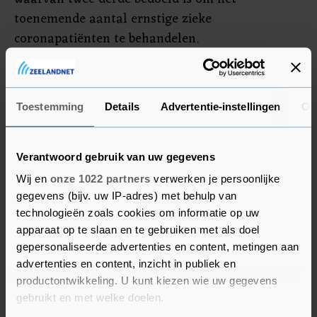
toenemende aantal ernstige zieke
coronapatiënten te behandelen.
Eerder donderdag werd door het RIVM
bekendgemaakt dat het aantal mensen dat in
Toestemming
Details
Advertentie-instellingen
Ov
Nederland is overleden aan het coronavirus is
opgelopen tot 434.
Verantwoord gebruik van uw gegevens
Wij en
onze 1022 partners
verwerken je persoonlijke
gegevens (bijv. uw IP-adres) met behulp van
technologieën zoals cookies om informatie op uw
apparaat op te slaan en te gebruiken met als doel
gepersonaliseerde advertenties en content, metingen aan
advertenties en content, inzicht in publiek en
productontwikkeling. U kunt kiezen wie uw gegevens
gebruikt en met welke doelen.