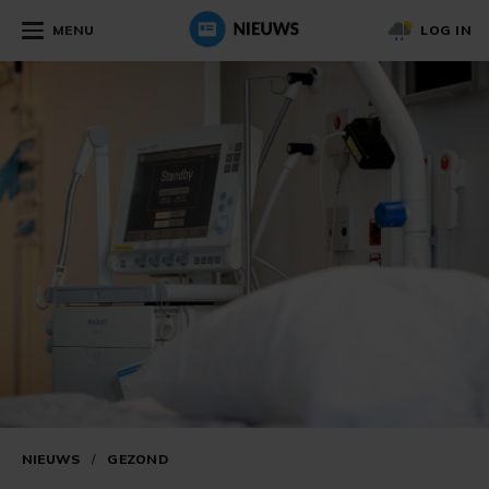
MENU
LOG IN
NIEUWS
/
GEZOND