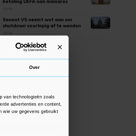
betaling UEFA aan minnares
Infantino
10:44
Senaat VS neemt wet aan om
shutdown voorlopig af te wenden
10:39
Over
p van technologieën zoals
erde advertenties en content,
en wie uw gegevens gebruikt