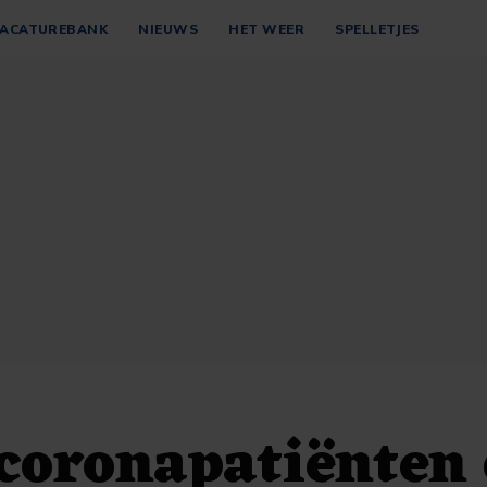
ACATUREBANK
NIEUWS
HET WEER
SPELLETJES
coronapatiënten 