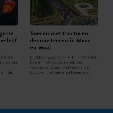
 grote
Boeren met tractoren
bedrijf
demonstreren in Maas
en Waal
te brand
BENEDEN-LEEUWEN (ANP) - Tientallen
de Doklaan
boeren met tractoren hebben
r
vrijdagavond geprotesteerd in de
rd in de
buurt van het Gelderse Beneden-
nnel is
Leeuwen (gemeente West Maas en
 dicht in
Waal). De politie was aanwezig en
en rond de
faciliteerde de demonstratie, liet een
orlijk
woordvoerder weten.
ever.