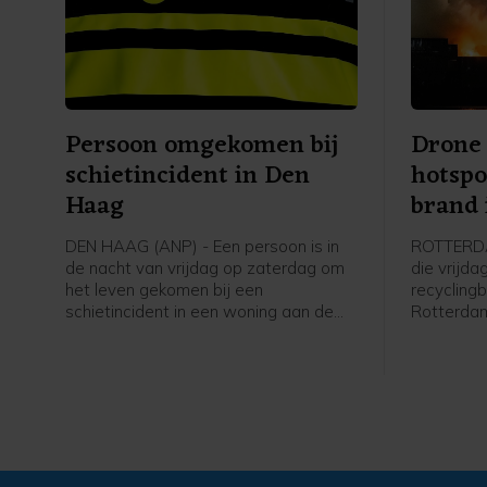
Persoon omgekomen bij
Drone
schietincident in Den
hotspo
Haag
brand 
DEN HAAG (ANP) - Een persoon is in
ROTTERDA
de nacht van vrijdag op zaterdag om
die vrijda
het leven gekomen bij een
recyclingb
schietincident in een woning aan de
Rotterdam
New Yorksingel in Den Haag. Dat
controle, 
meldt de politie op X.
brandweer
andere ho
sporen. D
brandweer
bijgestaa
Havenbedr