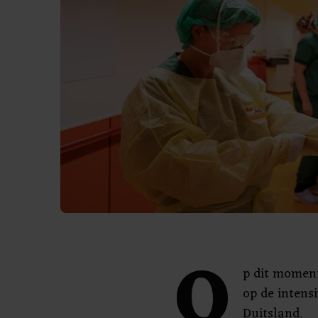
O
p dit moment
op de intens
Duitsland.