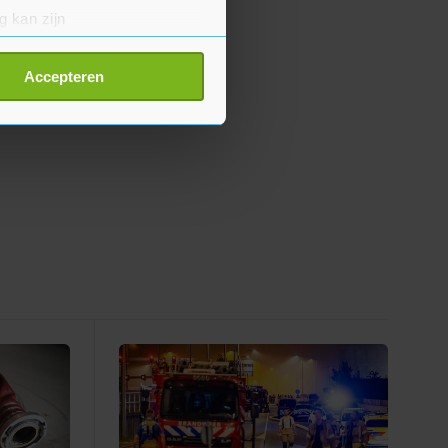
g kan zijn
erprinting)
t
detailgedeelte
in. U kunt uw
Accepteren
p onze cookiepagina kun je