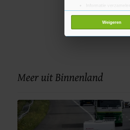
Informatie verzamelen
Uw apparaat identific
Lees meer over hoe uw perso
Weigeren
toestemming op elk moment wi
Met cookies werkt onze websi
ons cookiebeleid bekijken en 
Meer uit Binnenland