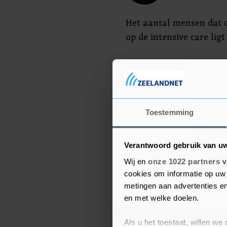
Het aantal mensen dat 
op de intensive care ligt 
"Het aantal Covid-patiënt
We verwachten dat de k
weer verder wordt opgep
Kuipers van het Landeli
Toestemming
Verantwoord gebruik van u
Wij en
onze 1022 partners
v
cookies om informatie op uw 
metingen aan advertenties en
en met welke doelen.
Als u het toestaat, willen we