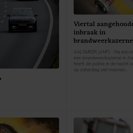
Viertal aangehoud
inbraak in
brandweerkazern
Aalsmeer
AALSMEER (ANP) - Na een in
een brandweerkazerne in A
heeft de politie in de nacht v
op zaterdag vier mannen
r
aangehouden. De verdachte
er in een auto vandoor, waa
politie een korte achtervolgin
zegt een woordvoerder van d
Amsterdam.