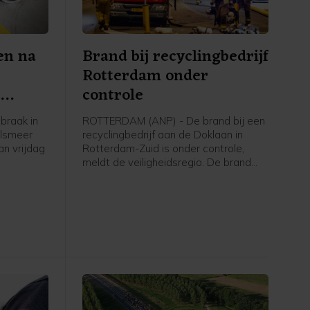
en na
Brand bij recyclingbedrijf
Rotterdam onder
e
controle
braak in
ROTTERDAM (ANP) - De brand bij een
alsmeer
recyclingbedrijf aan de Doklaan in
an vrijdag
Rotterdam-Zuid is onder controle,
meldt de veiligheidsregio. De brand
n gingen
brak vrijdagavond uit en veroorzaakte
rop de
tot ver in de omgeving veel rook- en
g inzette,
stankoverlast. Ook werden de
e politie
Maastunnel en delen van wegen
afgesloten. De tunnel is
zaterdagochtend weer vrijgegeven.