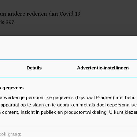
om andere redenen dan Covid-19
is 397.
en op de ic blijft gestaag dalen.
omende week de non-Covid-zorg
akt", zegt voorzitter Ernst
jk Netwerk Acute Zorg.
Details
Advertentie-instellingen
w gegevens
erwerken je persoonlijke gegevens (bijv. uw IP-adres) met behul
apparaat op te slaan en te gebruiken met als doel gepersonalise
 content, inzicht in publiek en productontwikkeling. U kunt kiez
 ook graag: