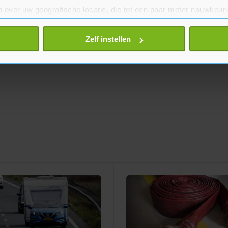
 over uw geografische locatie, die tot een paar meter nauwkeuri
eren door het actief te scannen op specifieke eigenschappen (fing
onlijke gegevens worden verwerkt en stel uw voorkeuren in he
Zelf instellen
jzigen of intrekken in de Cookieverklaring.
te beter en wordt jouw bezoek makkelijker en persoonlijker. O
je gemaakte keuze altijd wijzigen of intrekken.