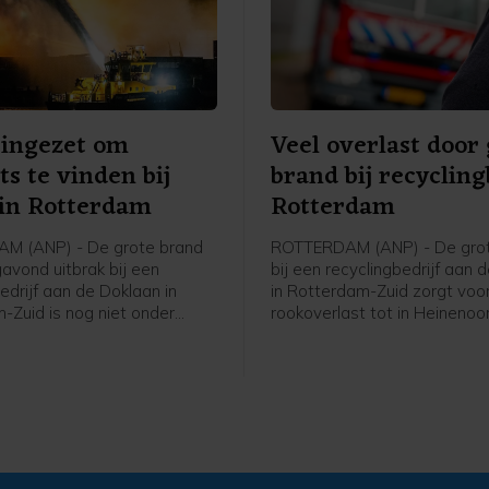
 ingezet om
Veel overlast door
ts te vinden bij
brand bij recycling
in Rotterdam
Rotterdam
M (ANP) - De grote brand
ROTTERDAM (ANP) - De gro
gavond uitbrak bij een
bij een recyclingbedrijf aan 
edrijf aan de Doklaan in
in Rotterdam-Zuid zorgt voo
-Zuid is nog niet onder
rookoverlast tot in Heinenoo
aldus de veiligheidsregio. De
Hoeksche Waard. De Maastu
 zet een drone in om onder
vanwege de rookontwikkeling
tspots van de brand op te
beide richtingen. Op de weg
e vele eenheden van de
brand staat het verkeer beho
 die blussen worden
vast, ziet een ANP-verslagg
n door een blusboot van het
ijf.