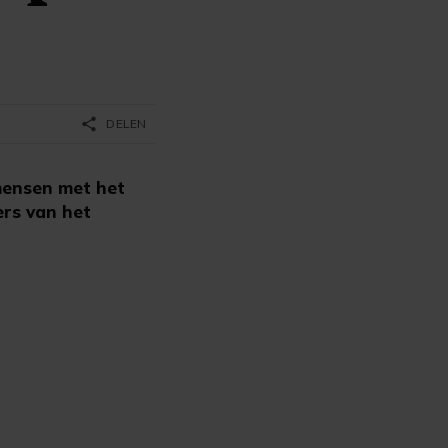
share
DELEN
mensen met het
ers van het