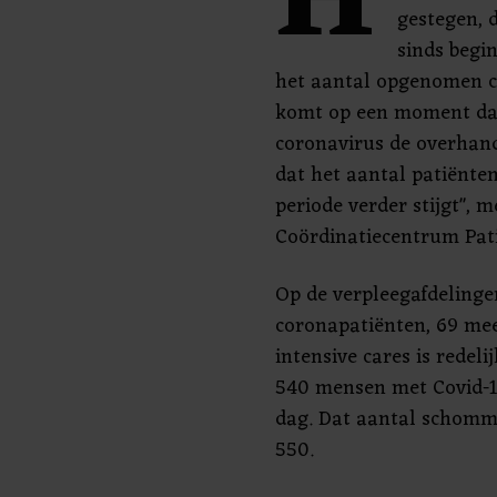
H
gestegen, 
sinds begin
het aantal opgenomen co
komt op een moment dat 
coronavirus de overhan
dat het aantal patiënte
periode verder stijgt", m
Coördinatiecentrum Pati
Op de verpleegafdelinge
coronapatiënten, 69 me
intensive cares is redel
540 mensen met Covid-1
dag. Dat aantal schomm
550.