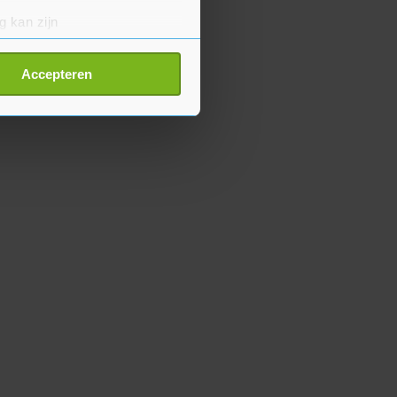
g kan zijn
erprinting)
t
detailgedeelte
in. U kunt uw
Accepteren
p onze cookiepagina kun je