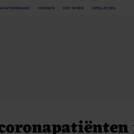
ACATUREBANK
NIEUWS
HET WEER
SPELLETJES
coronapatiënten 