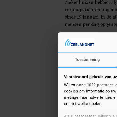
Ziekenhuizen hebben af
coronapatiënten opgeno
sinds 19 januari. In de 
mensen per dag opgeno
Nog 2264 bedden b
Tegenover die opnames 
coronabedden zijn vrijg
Toestemming
patiënten zijn opgeknapt
niet bekend.
Verantwoord gebruik van u
Wij en
onze 1022 partners
v
In totaal behandelen z
cookies om informatie op uw 
opgenomen mensen, dui
metingen aan advertenties en
zijn zowel coronapatië
en met welke doelen.
aandoeningen en ze ligg
Als u het toestaat, willen we