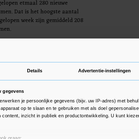
gelopen etmaal 280 nieuwe
men. Dat is het hoogste aantal
afgelopen week zijn gemiddeld 208
men.
eschikbaar
staat dat afgelopen etmaal 207
ekomen. Hoeveel van deze
Details
Advertentie-instellingen
 en hoeveel zijn overleden, is
w gegevens
erwerken je persoonlijke gegevens (bijv. uw IP-adres) met behul
iekenhuizen nu meer dan 14.500
apparaat op te slaan en te gebruiken met als doel gepersonalise
zend meer dan op maandag. Dit
 content, inzicht in publiek en productontwikkeling. U kunt kiez
nten als mensen met andere
en zowel op verpleegafdelingen
 ook graag: