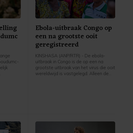
elling
Ebola-uitbraak Congo op
udumc
een na grootste ooit
geregistreerd
lange
KINSHASA (ANP/RTR) - De ebola-
dboudumc-
uitbraak in Congo is de op een na
lijk
grootste uitbraak van het virus die ooit
wereldwijd is vastgelegd. Alleen de
. Dat
epidemie van 2014-2016 in West-
team in
Afrika was omvangrijker.
is vrijdag