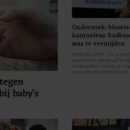
Onderzoek: blootst
hantavirus Radbo
was te vermijden
NIJMEGEN (ANP) - De weken
quarantaine van twaalf Ra
medewerkers omdat zij moge
waren blootgesteld aan het
tegen
hantavirus, was vermijdbaar
concludeert een onderzoeks
bij baby's
een rapport dat het ziekenhu
publiceerde.