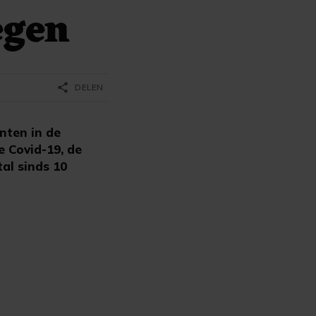
egen
share
DELEN
nten in de
 Covid-19, de
al sinds 10