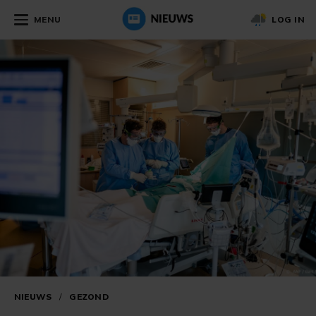
MENU
LOG IN
NIEUWS
/
GEZOND