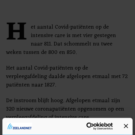
H
et aantal Covid-patiënten op de
intensive care is met vier gestegen
naar 811. Dat schommelt nu twee
weken tussen de 800 en 850.
Het aantal Covid-patiënten op de
verpleegafdeling daalde afgelopen etmaal met 72
patiënten naar 1827.
De instroom blijft hoog. Afgelopen etmaal zijn
320 nieuwe coronapatiënten opgenomen op een
verpleegafdeling of intensive care.