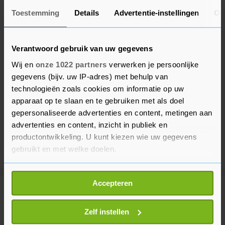
Toestemming
Details
Advertentie-instellingen
Ov
Verantwoord gebruik van uw gegevens
Wij en
onze 1022 partners
verwerken je persoonlijke
gegevens (bijv. uw IP-adres) met behulp van
technologieën zoals cookies om informatie op uw
apparaat op te slaan en te gebruiken met als doel
gepersonaliseerde advertenties en content, metingen aan
advertenties en content, inzicht in publiek en
productontwikkeling. U kunt kiezen wie uw gegevens
gebruikt en met welke doelen.
Als u het toestaat, willen we ook graag:
Accepteren
Informatie verzamelen over uw geografische
Meer uit Gezond
locatie, die tot een paar meter nauwkeurig kan zijn
Uw apparaat identificeren door het actief te
Zelf instellen
scannen op specifieke eigenschappen (fingerprinting)