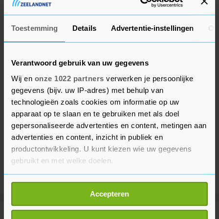
zowel de ic als de verpleegafdelingen.
Toestemming
Details
Advertentie-instellingen
Ov
Verantwoord gebruik van uw gegevens
Wij en
onze 1022 partners
verwerken je persoonlijke
gegevens (bijv. uw IP-adres) met behulp van
technologieën zoals cookies om informatie op uw
apparaat op te slaan en te gebruiken met als doel
gepersonaliseerde advertenties en content, metingen aan
advertenties en content, inzicht in publiek en
productontwikkeling. U kunt kiezen wie uw gegevens
gebruikt en met welke doelen.
Als u het toestaat, willen we ook graag:
Accepteren
Informatie verzamelen over uw geografische
locatie, die tot een paar meter nauwkeurig kan zijn