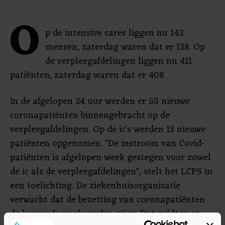
O
p de intensive cares liggen nu 142
mensen, zaterdag waren dat er 138. Op
de verpleegafdelingen liggen nu 411
patiënten, zaterdag waren dat er 408.
In de afgelopen 24 uur werden er 55 nieuwe
coronapatiënten binnengebracht op de
verpleegafdelingen. Op de ic's werden 13 nieuwe
patiënten opgenomen. "De instroom van Covid-
patiënten is afgelopen week gestegen voor zowel
de ic als de verpleegafdelingen", stelt het LCPS in
een toelichting. De ziekenhuisorganisatie
verwacht dat de bezetting van coronapatiënten
de komende week verder stijgt. Dat geldt voor