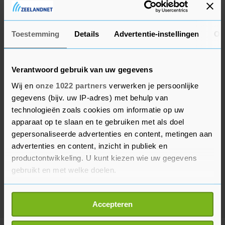
virus.
Toestemming
Details
Advertentie-instellingen
Ov
Verantwoord gebruik van uw gegevens
Wij en
onze 1022 partners
verwerken je persoonlijke
gegevens (bijv. uw IP-adres) met behulp van
technologieën zoals cookies om informatie op uw
apparaat op te slaan en te gebruiken met als doel
gepersonaliseerde advertenties en content, metingen aan
advertenties en content, inzicht in publiek en
productontwikkeling. U kunt kiezen wie uw gegevens
gebruikt en met welke doelen.
Als u het toestaat, willen we ook graag:
Accepteren
Informatie verzamelen over uw geografische
locatie, die tot een paar meter nauwkeurig kan zijn