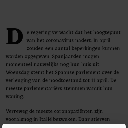
D
e regering verwacht dat het hoogtepunt
van het coronavirus nadert. In april
zouden een aantal beperkingen kunnen
worden opgegeven. Spanjaarden mogen
momenteel nauwelijks nog hun huis uit.
Woensdag stemt het Spaanse parlement over de
verlenging van de noodtoestand tot 11 april. De
meeste parlementariërs stemmen vanuit hun
woning.
Verreweg de meeste coronapatiënten zijn
vooralsnog in Italië bezweken. Daar stierven
meer dan 6800 mensen aan de gevolgen van het