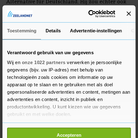
Alternative für Deutschland. Hij zou echter ook
vaak een verwarde indruk maken. Volgens de
krant Bild gold hij bij de autoriteiten al sinds
2015 als potentieel gevaarlijk.
Toestemming
Details
Advertentie-instellingen
Ov
Verantwoord gebruik van uw gegevens
Wij en
onze 1022 partners
verwerken je persoonlijke
gegevens (bijv. uw IP-adres) met behulp van
technologieën zoals cookies om informatie op uw
apparaat op te slaan en te gebruiken met als doel
gepersonaliseerde advertenties en content, metingen aan
advertenties en content, inzicht in publiek en
productontwikkeling. U kunt kiezen wie uw gegevens
gebruikt en met welke doelen.
Als u het toestaat, willen we ook graag:
Accepteren
Informatie verzamelen over uw geografische