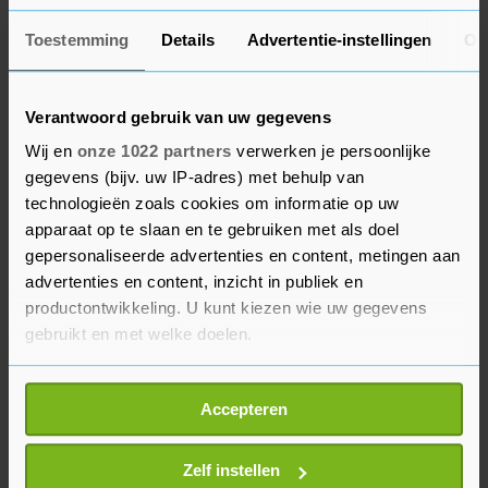
Toestemming
Details
Advertentie-instellingen
Ov
Een bron bij de onderhandelingen wijst tegenover
het ANP vooral op het belang van de paragraaf
over 'loss and damage', het vergoeden van
Verantwoord gebruik van uw gegevens
klimaatgerelateerde schade. Daarover is de hele
Wij en
onze 1022 partners
verwerken je persoonlijke
top al veel discussie. Ontwikkelingslanden eisen
gegevens (bijv. uw IP-adres) met behulp van
concrete stappen, de Verenigde Staten zijn
technologieën zoals cookies om informatie op uw
apparaat op te slaan en te gebruiken met als doel
terughoudend.
gepersonaliseerde advertenties en content, metingen aan
advertenties en content, inzicht in publiek en
De Europese Unie wil net als de VS niet dat op
productontwikkeling. U kunt kiezen wie uw gegevens
deze top een speciaal mechanisme wordt
gebruikt en met welke doelen.
ingesteld, maar is wel bereid die mogelijkheid
voor de toekomst open te houden. Volgens de
Als u het toestaat, willen we ook graag:
Accepteren
bron kan deze discussie zaterdag bepalend
Informatie verzamelen over uw geografische
worden voor de vraag of er een akkoord komt.
locatie, die tot een paar meter nauwkeurig kan zijn
Uw apparaat identificeren door het actief te
Zelf instellen