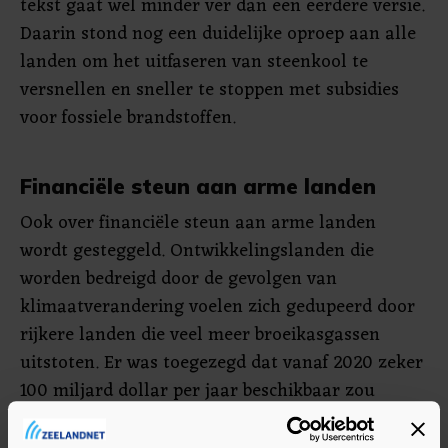
tekst gaat wel minder ver dan een eerdere versie.
Daarin stond nog een duidelijke oproep aan alle
landen om het uitfaseren van steenkool te
versnellen en sneller te stoppen met subsidies
voor fossiele brandstoffen.
Financiële steun aan arme landen
Ook over financiële steun aan arme landen
wordt gesteggeld. Ontwikkelingslanden die
worden bedreigd door de gevolgen van
klimaatverandering voelen zich gedupeerd door
rijkere landen die veel meer broeikasgassen
uitstoten. Er was toegezegd dat vanaf 2020 zeker
100 miljard dollar per jaar beschikbaar zou
komen voor klimaathulp, maar die doelstelling
lijkt niet te zijn gehaald.