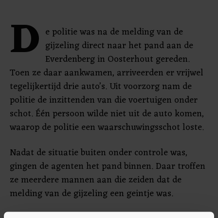
D
e politie was na de melding van de
gijzeling direct naar het pand aan de
Everdenberg in Oosterhout gereden.
Toen ze daar aankwamen, arriveerden er vrijwel
tegelijkertijd drie auto’s. Uit voorzorg nam de
politie de inzittenden van die voertuigen onder
schot. Één persoon wilde niet uit de auto komen,
waarop de politie een waarschuwingsschot loste.
Nadat de situatie buiten onder controle was,
gingen de agenten het pand binnen. Daar troffen
ze meerdere mannen aan die zeiden dat de
melding van de gijzeling een geintje was.