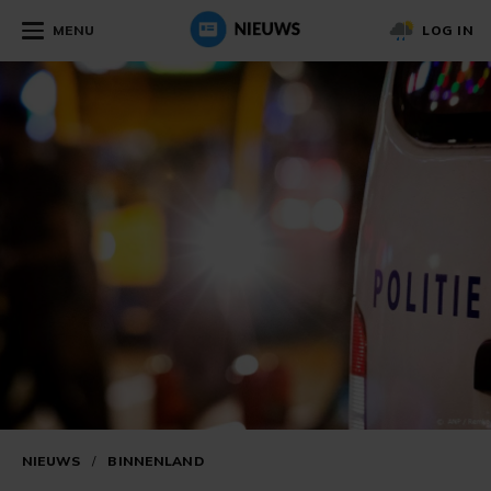
MENU
LOG IN
NIEUWS
/
BINNENLAND