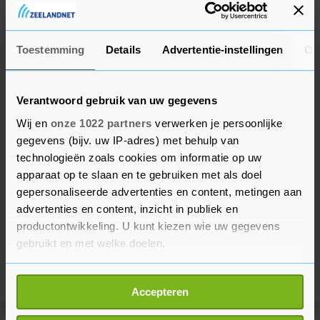
De politie onderzocht daarop het pand en vond
er lachgas en een hoeveelheid geld.
Toestemming
Details
Advertentie-instellingen
Ov
Verantwoord gebruik van uw gegevens
Wij en
onze 1022 partners
verwerken je persoonlijke
gegevens (bijv. uw IP-adres) met behulp van
technologieën zoals cookies om informatie op uw
apparaat op te slaan en te gebruiken met als doel
gepersonaliseerde advertenties en content, metingen aan
advertenties en content, inzicht in publiek en
productontwikkeling. U kunt kiezen wie uw gegevens
gebruikt en met welke doelen.
Als u het toestaat, willen we ook graag:
Accepteren
Informatie verzamelen over uw geografische
locatie, die tot een paar meter nauwkeurig kan zijn