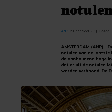
notule
ANP
in Financieel
3 juli 2022 
•
AMSTERDAM (ANP) - De 
notulen van de laatste
de aanhoudend hoge inf
dat er uit de notulen 
worden verhoogd. De EC