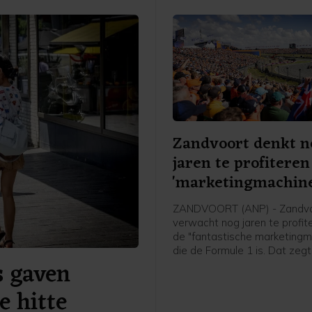
Zandvoort denkt n
jaren te profitere
'marketingmachine
ZANDVOORT (ANP) - Zandv
verwacht nog jaren te profit
de "fantastische marketingm
die de Formule 1 is. Dat zegt
 gaven
voorzitter Tom van der Veen
ondernemerskoepel Ondern
e hitte
Belangen Zandvoort in aanlo
de voorlopig laatste editie 