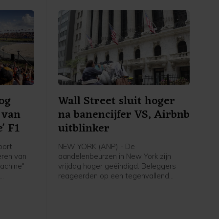
og
Wall Street sluit hoger
n van
na banencijfer VS, Airbnb
' F1
uitblinker
oort
NEW YORK (ANP) - De
eren van
aandelenbeurzen in New York zijn
achine"
vrijdag hoger geëindigd. Beleggers
reageerden op een tegenvallend
 van
banenrapport van de Amerikaanse
emers
overheid. Een grote winnaar op Wall
op naar
Street was Airbnb. Het
van de
verhuurplatform voor vakantiehuisjes