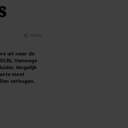
S
share
DELEN
e uit naar de
 (ECB). Vanwege
uider. Mogelijk
rente moet
llen verhogen.