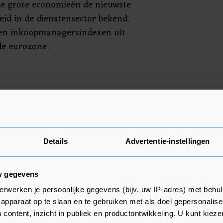
de grote economieën de nieuwste
heid in de dienstensector bekend.
en inkoopmanagersindexen uit
de eurozone.
r andere de Duitse
ropese detailhandelsverkopen op
at de aandacht dus uit naar de
Reserve. Die van de ECB volgen op
Details
Advertentie-instellingen
k cijfers over de Duitse
e bepalend kunnen zijn voor het
w gegevens
oer. Verder worden nieuwe cijfers
erwerken je persoonlijke gegevens (bijv. uw IP-adres) met behul
rland bekend.
apparaat op te slaan en te gebruiken met als doel gepersonalise
 content, inzicht in publiek en productontwikkeling. U kunt kiez