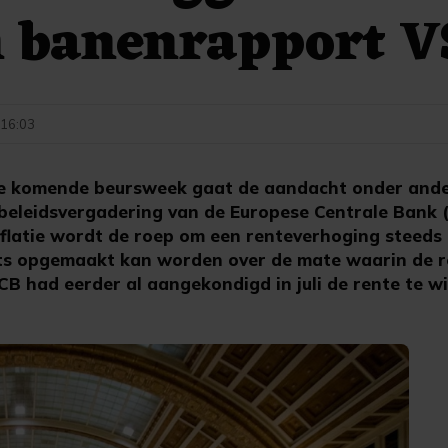
n banenrapport V
- 16:03
komende beursweek gaat de aandacht onder ander
 beleidsvergadering van de Europese Centrale Bank
latie wordt de roep om een renteverhoging steeds l
iets opgemaakt kan worden over de mate waarin de 
B had eerder al aangekondigd in juli de rente te wi