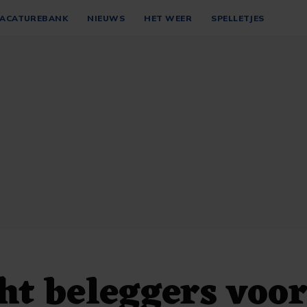
ACATUREBANK
NIEUWS
HET WEER
SPELLETJES
t beleggers voo