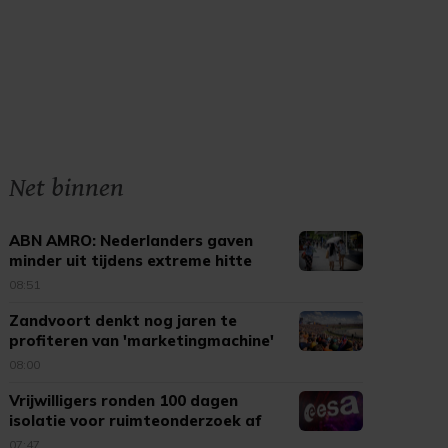
Net binnen
ABN AMRO: Nederlanders gaven
minder uit tijdens extreme hitte
08:51
Zandvoort denkt nog jaren te
profiteren van 'marketingmachine'
F1
08:00
Vrijwilligers ronden 100 dagen
isolatie voor ruimteonderzoek af
07:47