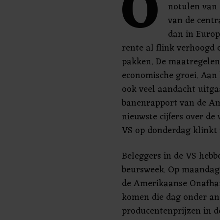
O
notulen van 
van de cent
dan in Europ
rente al flink verhoogd 
pakken. De maatregelen
economische groei. Aan 
ook veel aandacht uitg
banenrapport van de Am
nieuwste cijfers over de
VS op donderdag klinkt 
Beleggers in de VS hebb
beursweek. Op maandag b
de Amerikaanse Onafhan
komen die dag onder and
producentenprijzen in d