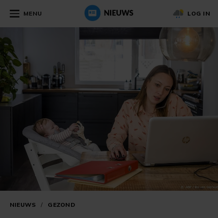
MENU
LOG IN
NIEUWS
/
GEZOND