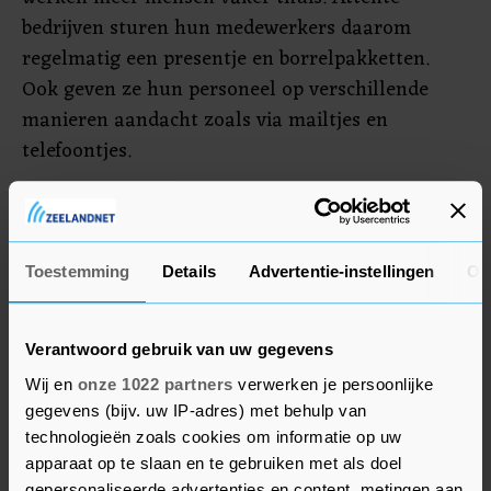
bedrijven sturen hun medewerkers daarom
regelmatig een presentje en borrelpakketten.
Ook geven ze hun personeel op verschillende
manieren aandacht zoals via mailtjes en
telefoontjes.
Ondernemingen in de sectoren die zwaarder zijn
getroffen door de coronacrisis lijken relatief wat
minder aandacht te hebben voor het welzijn van
Toestemming
Details
Advertentie-instellingen
Ov
hun medewerkers tijdens de pandemie. De
onderzoekers noemen onder meer de horeca en
Verantwoord gebruik van uw gegevens
de cultuursector. Bouwbedrijven en zakelijk of
Wij en
onze 1022 partners
verwerken je persoonlijke
financieel dienstverleners hebben relatief meer
gegevens (bijv. uw IP-adres) met behulp van
aandacht voor het welzijn van werknemers.
technologieën zoals cookies om informatie op uw
apparaat op te slaan en te gebruiken met als doel
gepersonaliseerde advertenties en content, metingen aan