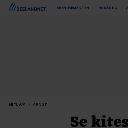
ABONNEMENTEN
PRIKBORD
V
NIEUWS
/
SPORT
5e kite