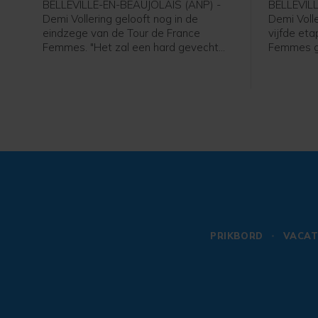
BELLEVILLE-EN-BEAUJOLAIS (ANP) -
BELLEVIL
Demi Vollering gelooft nog in de
Demi Voll
eindzege van de Tour de France
vijfde eta
Femmes. "Het zal een hard gevecht
Femmes g
worden, maar ik ga er alles aan doen
renster v
om te winnen", zei Vollering in het
Belleville
flashinterview. De 29-jarige renster
de sprint v
won woensdag de vijfde etappe in de
het bezit
Tour de France Femmes en staat 12
Reusser. V
seconden achter de Zwitserse
algemeen
geletruidraagster Marlen Reusser.
achtersta
PRIKBORD
VACAT