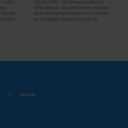
r Carlos
DIJON (ANP) - Wielrennersvakbond
zijn
CPA betreurt de ophef die is ontstaan
 van het
door de kledingcontroles en controles
ti, dat op
op mogelijke aanpassing van de
dt
borstomvang voorafgaand aan de
 nacht van
tijdrit in de Tour de France Femmes.
r leek de
De vakbond pleit voor duidelijke
 zullen
transparante protocollen over de
lf juli op
controles en dat de teams en rensters
n.
tijdig op de hoogte worden gesteld.
TV
MOBIEL