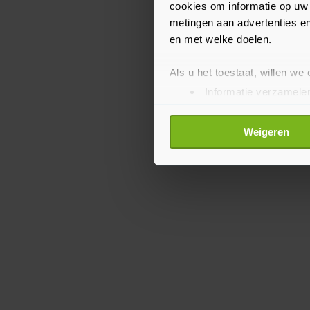
cookies om informatie op uw 
metingen aan advertenties en
en met welke doelen.
Als u het toestaat, willen we
Informatie verzamelen
Uw apparaat identific
Lees meer over hoe uw perso
Weigeren
toestemming op elk moment wi
Met cookies werkt onze websi
ons cookiebeleid bekijken en 