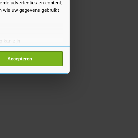
erde advertenties en content,
en wie uw gegevens gebruikt
g kan zijn
erprinting)
t
detailgedeelte
in. U kunt uw
Accepteren
p onze cookiepagina kun je