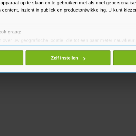
apparaat op te slaan en te gebruiken met als doel gepersonalise
 content, inzicht in publiek en productontwikkeling. U kunt kiez
 ook graag:
 over uw geografische locatie, die tot een paar meter nauwkeuri
eren door het actief te scannen op specifieke eigenschappen (fing
onlijke gegevens worden verwerkt en stel uw voorkeuren in he
Zelf instellen
jzigen of intrekken in de Cookieverklaring.
te beter en wordt jouw bezoek makkelijker en persoonlijker. O
je gemaakte keuze altijd wijzigen of intrekken.