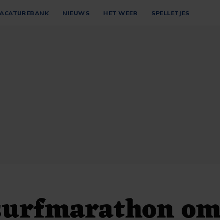
ACATUREBANK
NIEUWS
HET WEER
SPELLETJES
surfmarathon om