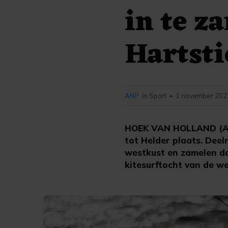
in te z
Hartsti
ANP
in Sport
1 november 2022
•
HOEK VAN HOLLAND (ANP
tot Helder plaats. Dee
westkust en zamelen daa
kitesurftocht van de we