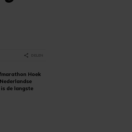
share
DELEN
rfmarathon Hoek
 Nederlandse
 is de langste