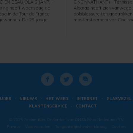
LE-EN-BEAUJOLAIS (ANP) -
CINCINNATI (ANP) - Tennisse
ering heeft woensdag de
Alcaraz heeft zich vanwege 
ppe in de Tour de France
polsblessure teruggetrokken
ewonnen. De 29-jarige
masterstoernooi van Cincinna
an FDJ United-Suez was in
13 augustus begint. Dat mel
-en-Beaujolais de snelste in
tennisorganisator ATP in de
an drie. De gele trui blijft in
dinsdag op woensdag. Eerde
 van de Zwitserse Marlen
Spanjaard nog zijn rentree te
ollering staat tweede in het
maken in Cincinnati, toen hij ha
 klassement op 12 seconden
de deelnemerslijst verschee
nd.
URES
NIEUWS
HET WEER
INTERNET
GLASVEZEL
KLANTENSERVICE
CONTACT
© 2026
ZeelandNet
. Onderdeel van
DELTA Fiber Nederland B.V.
Privacy
Voorwaarden
Toegankelijksheidverklaring
Cookies