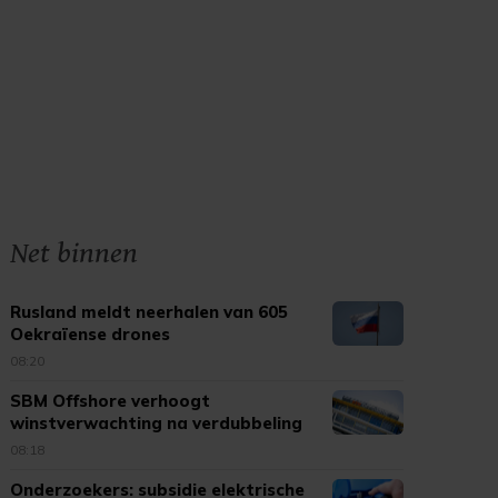
Net binnen
Rusland meldt neerhalen van 605
Oekraïense drones
08:20
SBM Offshore verhoogt
winstverwachting na verdubbeling
omzet
08:18
Onderzoekers: subsidie elektrische