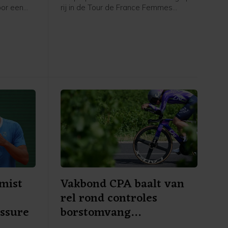
oor een
rij in de Tour de France Femmes
 sets te
opgegeven. De titelverdedigster van
plaatste
Visma - Lease a Bike kwam in de
7 (3) 6-2
heuvelachtige vijfde etappe op
tweeënhalve minuut van winnares
Demi Vollering binnen en noemde haar
achterstand in het algemeen
klassement op geletruidraagster
Marlen Reusser en Vollering
"onherstelbaar".
 mist
Vakbond CPA baalt van
rel rond controles
essure
borstomvang
wielrensters