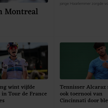
jarige Haarlemmer zorgde v
n Montreal
grote verrassing door in drie
winnen van de als eerste ge
Duitser Alexander Zverev: 6-
6-4.
ing wint vijfde
Tennisser Alcaraz
 in Tour de France
ook toernooi van
es
Cincinnati door bl