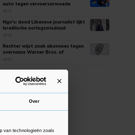
auto tegen vervoersarmoede
08:13
Ngo's: dood Libanese journalist lijkt
Israëlische oorlogsmisdaad
08:06
Rechter wijst zaak abonnees tegen
overname Warner Bros. af
08:00
Over
p van technologieën zoals