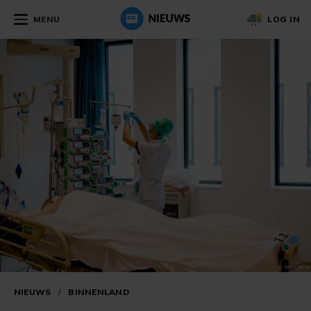
MENU
LOG IN
NIEUWS
/
BINNENLAND