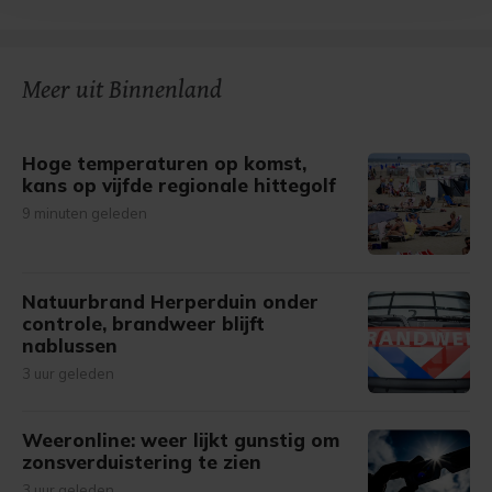
bezoek makkelijker en persoonlijker. Op
onze cookiepagina kun je ons cookiebeleid bekijken en je
gemaakte keuze altijd wijzigen of intrekken.
Meer uit Binnenland
Hoge temperaturen op komst,
kans op vijfde regionale hittegolf
9 minuten geleden
Natuurbrand Herperduin onder
controle, brandweer blijft
nablussen
3 uur geleden
Weeronline: weer lijkt gunstig om
zonsverduistering te zien
3 uur geleden