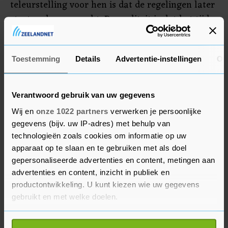
teleurstelling voor hen is dat de regelingen later
starten dan verwacht. De realiteit is dat het tijd
kost om dit soort dingen goed te regelen en
uitvoerbaar te maken. We proberen dit natuurlijk
zo snel mogelijk te doen".
Toestemming
Details
Advertentie-instellingen
Ov
Verantwoord gebruik van uw gegevens
Wij en
onze 1022 partners
verwerken je persoonlijke
gegevens (bijv. uw IP-adres) met behulp van
technologieën zoals cookies om informatie op uw
apparaat op te slaan en te gebruiken met als doel
gepersonaliseerde advertenties en content, metingen aan
advertenties en content, inzicht in publiek en
productontwikkeling. U kunt kiezen wie uw gegevens
gebruikt en met welke doelen.
Als u het toestaat, willen we ook graag: