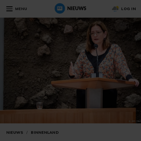
MENU
LOG IN
NIEUWS
/
BINNENLAND