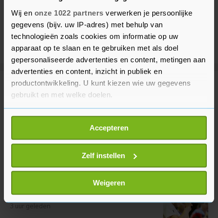
Wij en
onze 1022 partners
verwerken je persoonlijke
gegevens (bijv. uw IP-adres) met behulp van
technologieën zoals cookies om informatie op uw
apparaat op te slaan en te gebruiken met als doel
gepersonaliseerde advertenties en content, metingen aan
advertenties en content, inzicht in publiek en
productontwikkeling. U kunt kiezen wie uw gegevens
Meer uit Sport
gebruikt en met welke doelen.
Als u het toestaat, willen we ook graag:
Vollering teleurgesteld na tweede
Accepteren
plek in Tour op Mont Ventoux
Informatie verzamelen over uw geografische
locatie, die tot een paar meter nauwkeurig kan zijn
2 uur geleden
Uw apparaat identificeren door het actief te
Zelf instellen
scannen op specifieke eigenschappen (fingerprinting)
Lees meer over hoe uw persoonlijke gegevens worden
Niewiadoma 'sprakeloos' na
Weigeren
verwerkt en stel uw voorkeuren in het
detailgedeelte
in.
etappezege op Mont Ventoux
U kunt uw toestemming op elk moment wijzigen of
3 uur geleden
intrekken in de Cookieverklaring.