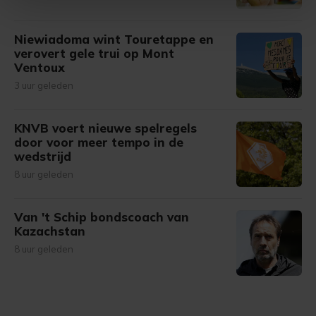
Met cookies werkt onze website beter en wordt jouw
Niewiadoma wint Touretappe en
bezoek makkelijker en persoonlijker. Op
verovert gele trui op Mont
onze cookiepagina kun je ons cookiebeleid bekijken en je
Ventoux
gemaakte keuze altijd wijzigen of intrekken.
3 uur geleden
KNVB voert nieuwe spelregels
door voor meer tempo in de
wedstrijd
8 uur geleden
Van 't Schip bondscoach van
Kazachstan
8 uur geleden