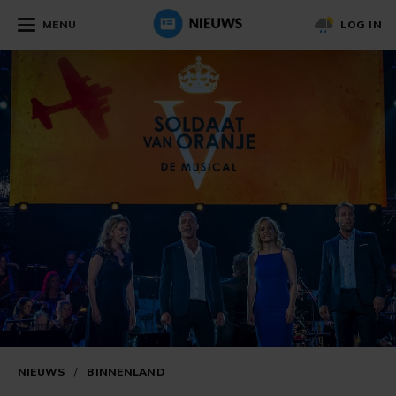
MENU
LOG IN
NIEUWS
/
BINNENLAND