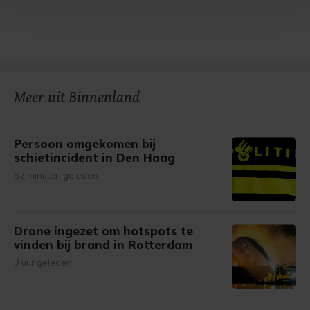
Met cookies werkt onze website beter en wordt jouw
bezoek makkelijker en persoonlijker. Op
onze cookiepagina kun je ons cookiebeleid bekijken en je
gemaakte keuze altijd wijzigen of intrekken.
Meer uit Binnenland
Persoon omgekomen bij
schietincident in Den Haag
52 minuten geleden
Drone ingezet om hotspots te
vinden bij brand in Rotterdam
3 uur geleden