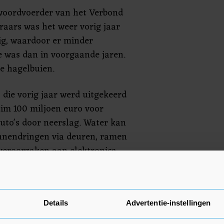
woordvoerder van het Verbond
raars was het weer vorig jaar
tig, waardoor er minder
 was dan in voorgaande jaren.
e hagelbuien.
 die vorig jaar werd uitgekeerd
im 100 miljoen euro voor
uto's door neerslag. Water kan
binnendringen via deuren, ramen
 veroorzaken aan elektronica,
interieur, aldus de
idde neerslag tot bijna 132
in 2022 ging het om bijna 73
Details
Advertentie-instellingen