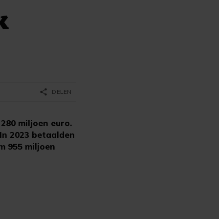
k
share
DELEN
280 miljoen euro.
 In 2023 betaalden
m 955 miljoen