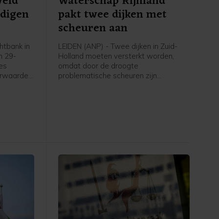
weld
Waterschap Rijnland
ndigen
pakt twee dijken met
scheuren aan
tbank in
LEIDEN (ANP) - Twee dijken in Zuid-
n 29-
Holland moeten versterkt worden,
zes
omdat door de droogte
orwaarden
problematische scheuren zijn
sincident
ontstaan. Het gaat om een kade langs
oktober
De Does bij Hoogmade en om een dijk
uwelijke
bij Reeuwijk.
ffer