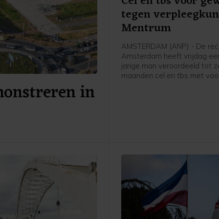
Cel en tbs voor ge
tegen verpleegku
Mentrum
AMSTERDAM (ANP) - De rech
Amsterdam heeft vrijdag ee
jarige man veroordeeld tot 
maanden cel en tbs met vo
onstreren in
voor onder meer een geweld
in zorginstelling Mentrum in 
vorig jaar, waarvan twee vro
verpleegkundigen het slachto
werden.