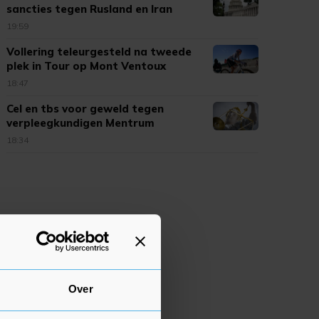
sancties tegen Rusland en Iran
19:59
Vollering teleurgesteld na tweede
plek in Tour op Mont Ventoux
18:47
Cel en tbs voor geweld tegen
verpleegkundigen Mentrum
18:34
Over