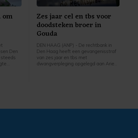
d om
Zes jaar cel en tbs voor
doodsteken broer in
Gouda
et
DEN HAAG (ANP) - De rechtbank in
ssen Den
Den Haag heeft een gevangenisstraf
 steeds
van zes jaar en tbs met
gte.
dwangverpleging opgelegd aan Arie
M. (26) voor het doodsteken van zijn
 deze
oudere broer Peter (29). Dit gebeurde
. Tijdens
in hun ouderlijk huis in Gouda op 26
ren dat er
augustus vorig jaar. "De wijze waarop
de verdachte het slachtoffer om het
leven heeft gebracht, behoort qua
geweld en gruwelijkheid tot een
buitencategorie", aldus de rechtbank in
het vonnis.