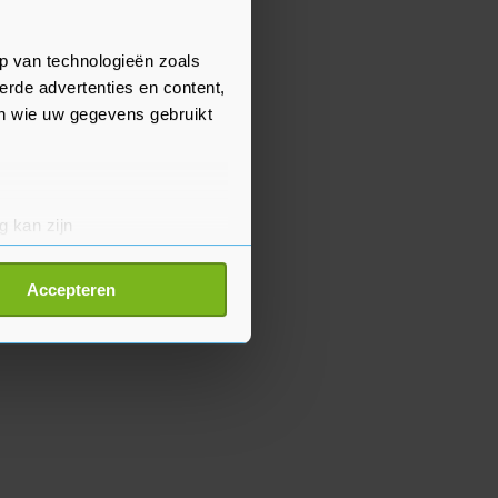
p van technologieën zoals
erde advertenties en content,
en wie uw gegevens gebruikt
g kan zijn
erprinting)
t
detailgedeelte
in. U kunt uw
Accepteren
p onze cookiepagina kun je