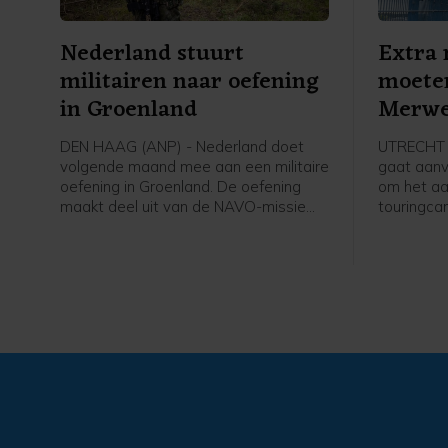
Nederland stuurt
Extra
militairen naar oefening
moete
in Groenland
Merwe
terug
DEN HAAG (ANP) - Nederland doet
UTRECHT (
volgende maand mee aan een militaire
gaat aan
oefening in Groenland. De oefening
om het aa
maakt deel uit van de NAVO-missie
touringca
om het Noordpoolgebied beter te
Merwedebru
verdedigen. Die is opgetuigd om de
worden bo
ruzie tussen de VS en Europa over het
grensover
strategische gebied bij te leggen.
weg en bij
er op die
niet duide