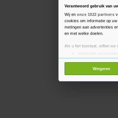
Nederland zal zich moe
Verantwoord gebruik van u
veranderend klimaat, st
Wij en
onze 1022 partners
v
van het Verbond van Ver
cookies om informatie op uw 
bouwen is belangrijk om 
metingen aan advertenties en
zeer lokaal kunnen nee
en met welke doelen.
Als u het toestaat, willen we
Informatie verzamelen
Uw apparaat identific
Lees meer over hoe uw perso
Weigeren
toestemming op elk moment wi
Met cookies werkt onze websi
ons cookiebeleid bekijken en 