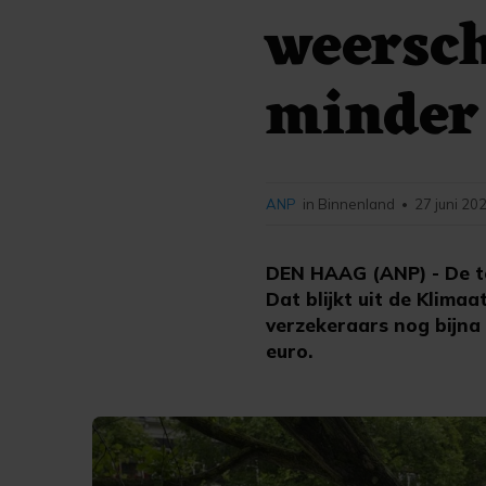
weersch
minder
ANP
in Binnenland
27 juni 20
•
DEN HAAG (ANP) - De to
Dat blijkt uit de Klim
verzekeraars nog bijna 
euro.