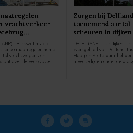
 maatregelen
Zorgen bij Delflan
n vrachtverkeer
toenemend aantal
debrug
scheuren in dijken
dringen
ANP) - Rijkswaterstaat
DELFT (ANP) - De dijken in h
vullende maatregelen nemen
werkgebied van Delfland, tu
ntal vrachtwagens en
Haag en Rotterdam, hebben
rs dat over de verzwakte
meer te lijden onder de droo
g rijdt terug te dringen. Er
Inspecteurs van het
rden geplaatst bij
hoogheemraadschap telden
gangen, boven en langs de
week ongeveer 180 scheuren
 op- en afritten. Welke tekst
de vorige inspectieronde wa
 borden komt te staan is nog
zo'n dertig.
lijk, zegt een woordvoerder.