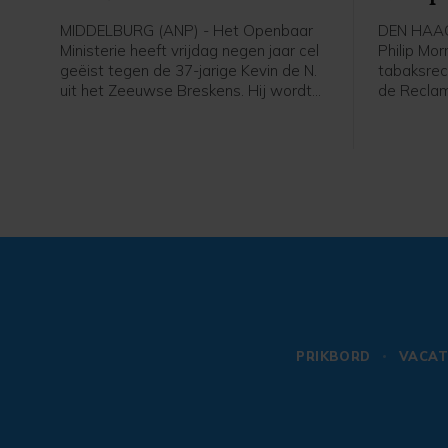
MIDDELBURG (ANP) - Het Openbaar
DEN HAAG 
Ministerie heeft vrijdag negen jaar cel
Philip Mor
geëist tegen de 37-jarige Kevin de N.
tabaksrec
uit het Zeeuwse Breskens. Hij wordt
de Recla
verdacht van zeven verkrachtingen
de toezic
van zijn vriendin tussen 2021 en 2023.
Philip Mor
Hij zou haar zelf hebben verkracht en
website 
haar hebben laten verkrachten door
hun meni
vijf vrienden van hem. Tegen drie van
tabaksreg
hen eiste het OM drie jaar cel,
aan de Eu
waarvan één jaar voorwaardelijk.
Kunstmatig
de tekste
PRIKBORD
VACAT