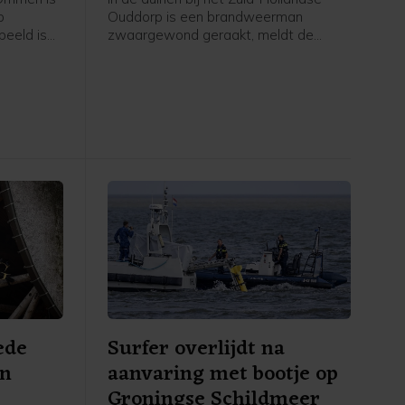
p
Ouddorp is een brandweerman
beeld is
zwaargewond geraakt, meldt de
d en naar
veiligheidsregio. Hij kwam onder een
e
brandweervoertuig terecht. "Over zijn
ag weten.
gezondheidstoestand maken we ons
edentocht.
grote zorgen," aldus een
woordvoerder.
ede
Surfer overlijdt na
an
aanvaring met bootje op
Groningse Schildmeer