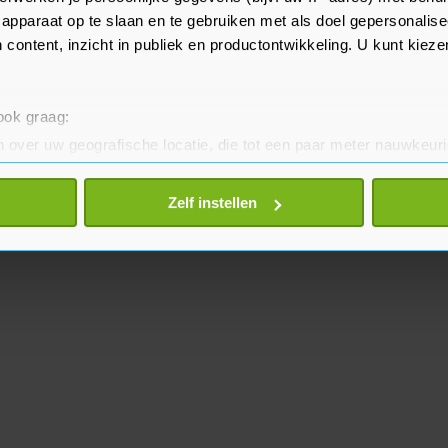
 geven.
apparaat op te slaan en te gebruiken met als doel gepersonalise
 content, inzicht in publiek en productontwikkeling. U kunt kiez
 ook graag:
 over uw geografische locatie, die tot een paar meter nauwkeuri
eren door het actief te scannen op specifieke eigenschappen (fing
onlijke gegevens worden verwerkt en stel uw voorkeuren in he
Zelf instellen
jzigen of intrekken in de Cookieverklaring.
te beter en wordt jouw bezoek makkelijker en persoonlijker. O
je gemaakte keuze altijd wijzigen of intrekken.