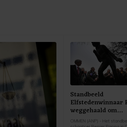
Standbeeld
Elfstedenwinnaar 
weggehaald om
beschadigingen
OMMEN (ANP) - Het standbe
schaatser Reinier Paping in