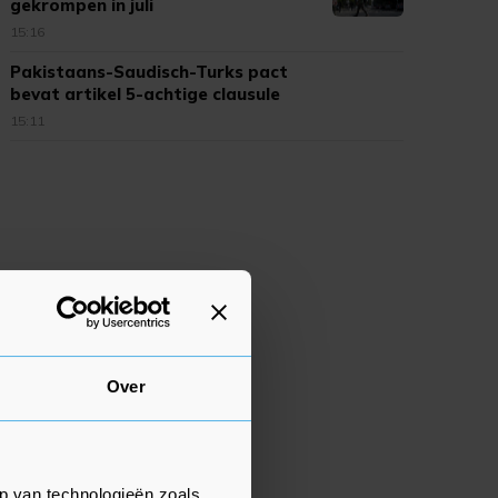
gekrompen in juli
15:16
Pakistaans-Saudisch-Turks pact
bevat artikel 5-achtige clausule
15:11
Over
p van technologieën zoals