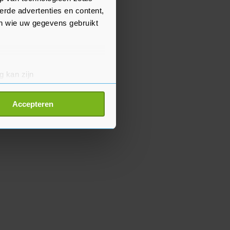
erde advertenties en content,
en wie uw gegevens gebruikt
g kan zijn
erprinting)
t
detailgedeelte
in. U kunt uw
Accepteren
p onze cookiepagina kun je