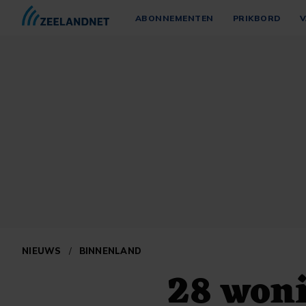
ABONNEMENTEN
PRIKBORD
V
NIEUWS
/
BINNENLAND
28 won