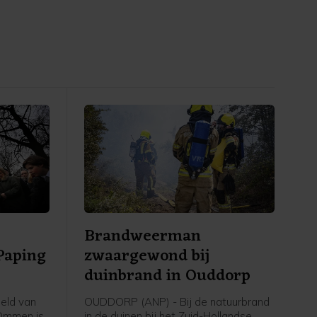
Brandweerman
Paping
zwaargewond bij
duinbrand in Ouddorp
eld van
OUDDORP (ANP) - Bij de natuurbrand
 Ommen is
in de duinen bij het Zuid-Hollandse