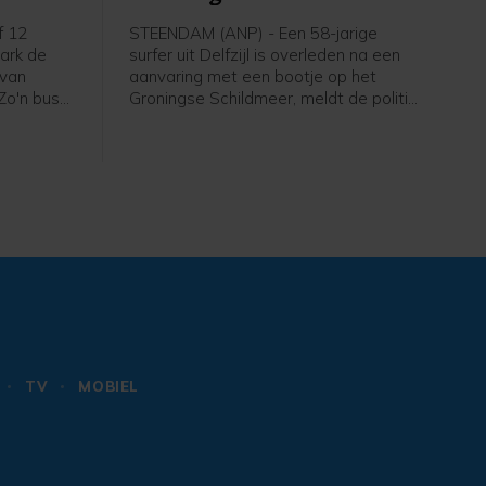
f 12
STEENDAM (ANP) - Een 58-jarige
park de
surfer uit Delfzijl is overleden na een
 van
aanvaring met een bootje op het
 Zo'n bus
Groningse Schildmeer, meldt de politie.
el een
De politie heeft de bestuurder van de
de
boot, een 19-jarige man uit Eemsdelta,
ijpen.
aangehouden en verhoord. Hij is weer
op vrije voeten, maar blijft verdachte.
TV
MOBIEL