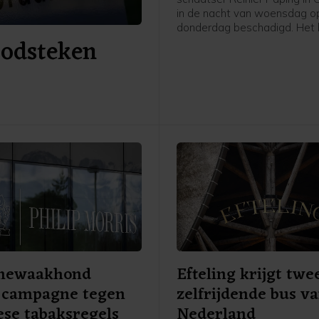
in de nacht van woensdag o
donderdag beschadigd. Het 
doodsteken
daarom van zijn plek gehaal
een opslag gebracht, laat d
Overijsselse gemeente vrijd
Paping won in 1963 de Elfst
Hij woonde toen in Ommen.
mewaakhond
Efteling krijgt twe
t campagne tegen
zelfrijdende bus v
se tabaksregels
Nederland