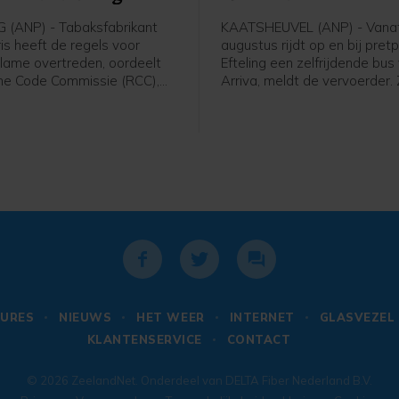
(ANP) - Tabaksfabrikant
KAATSHEUVEL (ANP) - Vana
ris heeft de regels voor
augustus rijdt op en bij pret
lame overtreden, oordeelt
Efteling een zelfrijdende bus
me Code Commissie (RCC),
Arriva, meldt de vervoerder.
hthouder voor advertenties.
rijdt zelfstandig. Er zit nog w
ris had een flyer en een
zogeheten safety driver op 
laten maken waarop mensen
bestuurdersstoel die kan ingr
ng over komende Europese
els konden laten doorgeven
ropese Commissie.
e intelligentie (AI) schreef
n voor de gebruikers.
URES
NIEUWS
HET WEER
INTERNET
GLASVEZEL
KLANTENSERVICE
CONTACT
© 2026
ZeelandNet
. Onderdeel van
DELTA Fiber Nederland B.V.