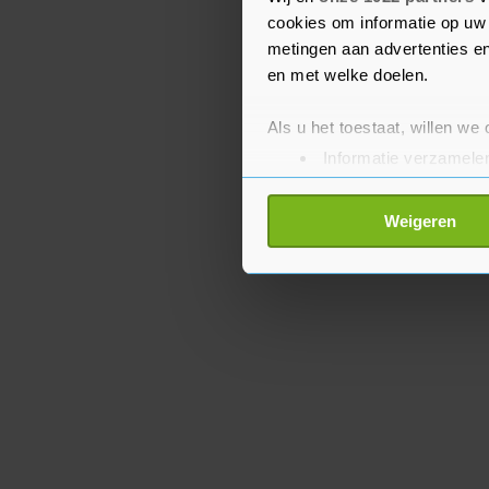
hulpverleners ruimte te
cookies om informatie op uw 
metingen aan advertenties en
en met welke doelen.
Als u het toestaat, willen we
Informatie verzamelen
Uw apparaat identific
Lees meer over hoe uw perso
Weigeren
toestemming op elk moment wi
Met cookies werkt onze websi
ons cookiebeleid bekijken en 