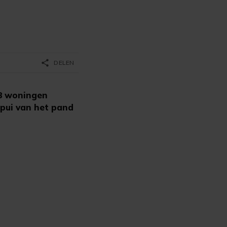
share
DELEN
28 woningen
 pui van het pand