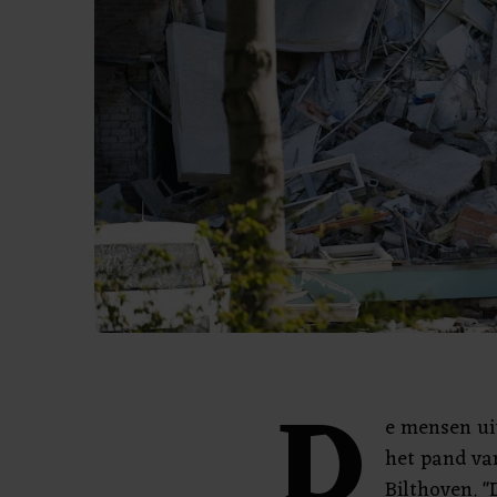
D
e mensen ui
het pand va
Bilthoven. "