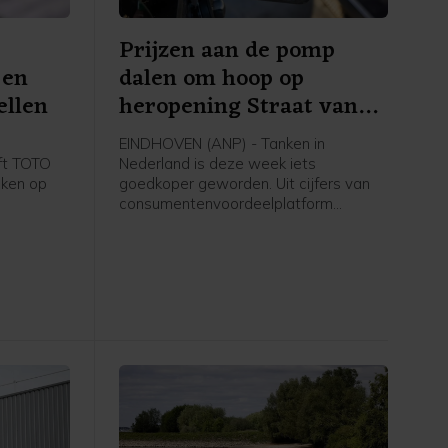
Prijzen aan de pomp
 en
dalen om hoop op
ellen
heropening Straat van
Hormuz
EINDHOVEN (ANP) - Tanken in
eft TOTO
Nederland is deze week iets
oken op
goedkoper geworden. Uit cijfers van
consumentenvoordeelplatform
gevallen
UnitedConsumers komt naar voren dat
ens de
een liter benzine donderdag 5 cent
goedkoper is geworden vergeleken
met maandag en een liter diesel 6
werd
cent.
zelfde