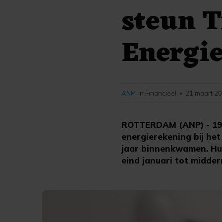
steun T
Energi
ANP
in Financieel
21 maart 20
•
ROTTERDAM (ANP) - 193
energierekening bij het
jaar binnenkwamen. Hu
eind januari tot midde