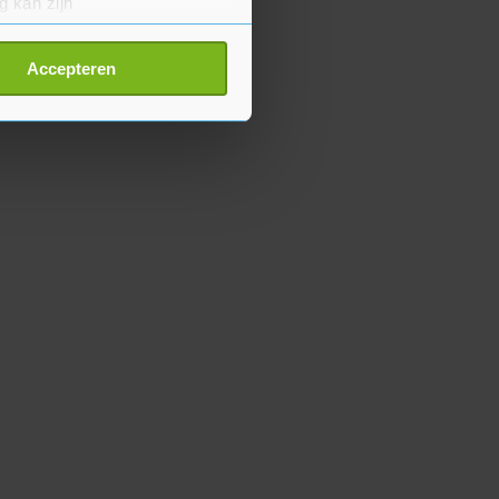
g kan zijn
erprinting)
t
detailgedeelte
in. U kunt uw
Accepteren
p onze cookiepagina kun je