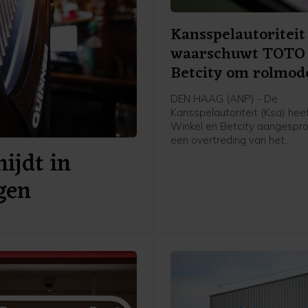
Kansspelautoriteit
waarschuwt TOTO
Betcity om rolmod
DEN HAAG (ANP) - De
Kansspelautoriteit (Ksa) he
Winkel en Betcity aangespr
een overtreding van het
ijdt in
rolmodellenverbod. In beide 
maakten de aanbieders volg
gen
Ksa gebruik van herkenbare
verwijzingen naar bekende
beroepsvoetballers. Eerder 
aanbieder TonyBet voor het
vergrijp aangesproken.