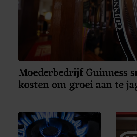
Moederbedrijf Guinness sn
kosten om groei aan te ja