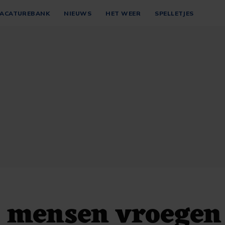
ACATUREBANK
NIEUWS
HET WEER
SPELLETJES
0 mensen vroegen