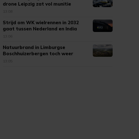
drone Leipzig zat vol munitie
13:08
Strijd om WK wielrennen in 2032
gaat tussen Nederland en India
13:06
Natuurbrand in Limburgse
Boschhuizerbergen toch weer
opgelaaid
13:05