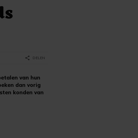
ds
share
DELEN
etalen van hun
zoeken dan vorig
osten konden van