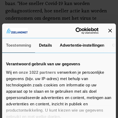
baas. "Hoe sneller Covid-19 kan worden
gediagnosticeerd, hoe sneller actie kan worden
ondernomen om degenen met het virus te
behandelen en isoleren en hun contacten te
traceren."
Onder meer de stichting van Bill en Melinda
Toestemming
Details
Advertentie-instellingen
Ov
Gates draagt bij aan de financiering. Rijkere
landen kunnen de sneltesten ook bestellen.
Verantwoord gebruik van uw gegevens
Wij en
onze 1022 partners
verwerken je persoonlijke
gegevens (bijv. uw IP-adres) met behulp van
technologieën zoals cookies om informatie op uw
apparaat op te slaan en te gebruiken met als doel
gepersonaliseerde advertenties en content, metingen aan
advertenties en content, inzicht in publiek en
productontwikkeling. U kunt kiezen wie uw gegevens
gebruikt en met welke doelen.