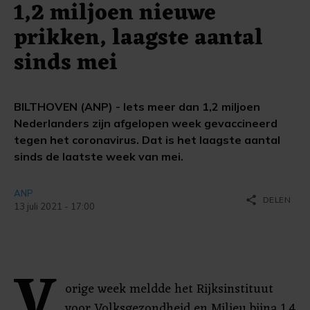
1,2 miljoen nieuwe
prikken, laagste aantal
sinds mei
BILTHOVEN (ANP) - Iets meer dan 1,2 miljoen
Nederlanders zijn afgelopen week gevaccineerd
tegen het coronavirus. Dat is het laagste aantal
sinds de laatste week van mei.
ANP
share
DELEN
13 juli 2021 - 17:00
V
orige week meldde het Rijksinstituut
voor Volksgezondheid en Milieu bijna 1,4