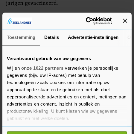
jarigen gevaccineerd.
Meeste risico
Van de 65- tot 89-jarigen heeft meer dan 90
Toestemming
Details
Advertentie-instellingen
Ov
procent een eerste prik gehad en is meer dan 80
procent al volledig gevaccineerd. De
vaccinatiecampagne begon bij deze groepen,
Verantwoord gebruik van uw gegevens
omdat zij het meeste risico lopen bij een
Wij en
onze 1022 partners
verwerken je persoonlijke
besmetting. Vanwege de hoge vaccinatiegraad
gegevens (bijv. uw IP-adres) met behulp van
technologieën zoals cookies om informatie op uw
verwacht de overheid dat het aantal
apparaat op te slaan en te gebruiken met als doel
ziekenhuisopnames en sterfgevallen onder hen
gepersonaliseerde advertenties en content, metingen aan
meevalt nu het aantal positieve tests explosief
advertenties en content, inzicht in publiek en
stijgt.
productontwikkeling. U kunt kiezen wie uw gegevens
gebruikt en met welke doelen.
In 38 procent van de gemeenten heeft meer dan
Als u het toestaat, willen we ook graag: