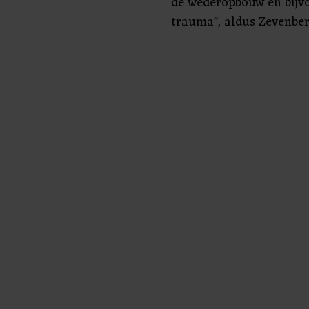
de wederopbouw en bijvo
trauma", aldus Zevenbe