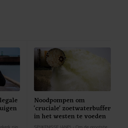
legale
Noodpompen om
tuigen
'cruciale' zoetwaterbuffer
in het westen te voeden
kerk zijn
SPIJKENISSE (ANP) - Om de grootste