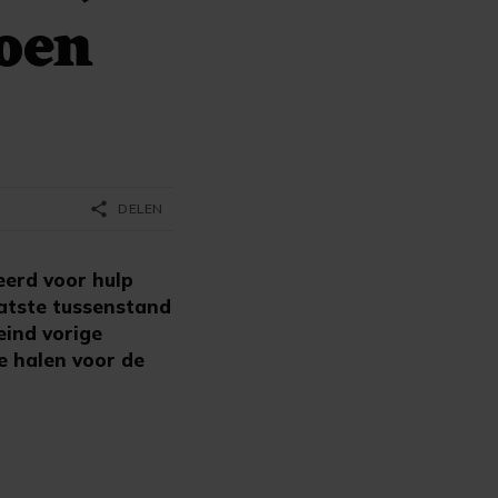
oen
share
DELEN
eerd voor hulp
aatste tussenstand
eind vorige
 halen voor de