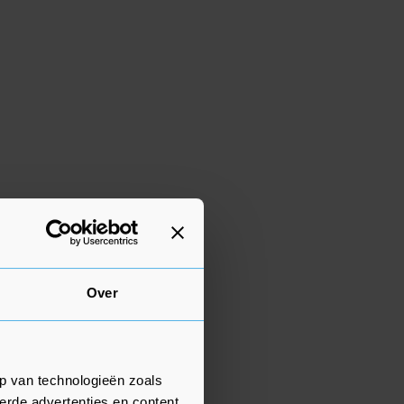
Over
p van technologieën zoals
erde advertenties en content,