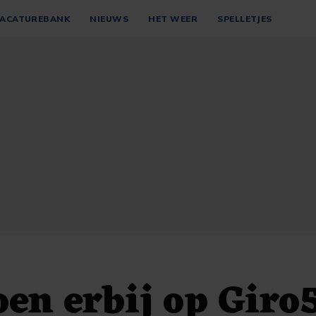
ACATUREBANK
NIEUWS
HET WEER
SPELLETJES
oen erbij op Giro