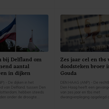
 bij Delfland om
Zes jaar cel en tbs
mend aantal
doodsteken broer i
en in dijken
Gouda
) - De dijken in het
DEN HAAG (ANP) - De rechtb
d van Delfland, tussen Den
Den Haag heeft een gevange
Rotterdam, hebben steeds
van zes jaar en tbs met
ijden onder de droogte.
dwangverpleging opgelegd a
rs van het
M. (26) voor het doodsteken 
raadschap telden deze
oudere broer Peter (29). Dit