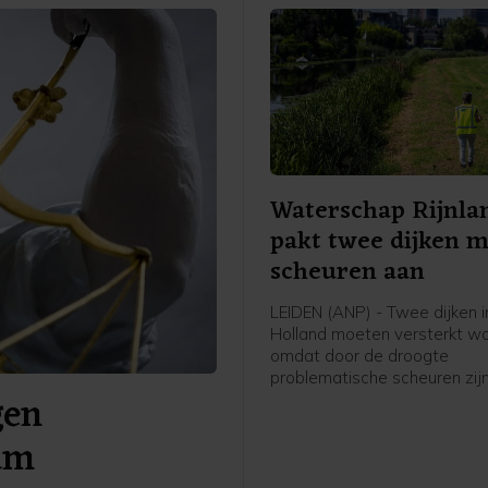
Waterschap Rijnla
pakt twee dijken 
scheuren aan
LEIDEN (ANP) - Twee dijken i
Holland moeten versterkt w
omdat door de droogte
problematische scheuren zij
gen
ontstaan. Het gaat om een 
De Does bij Hoogmade en om
um
bij Reeuwijk.