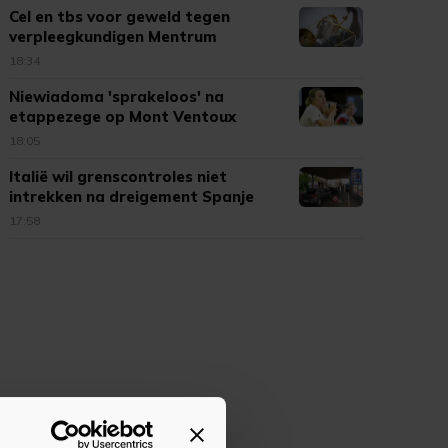
Cel en tbs voor geweld tegen
verpleegkundigen Mentrum
18:34
Niewiadoma 'sprakeloos' na
etappezege op Mont Ventoux
18:05
Italië wil grenscontroles niet
intrekken na dreigement Spanje
17:58