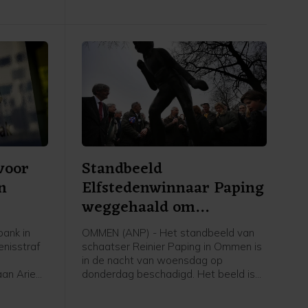
 voor
Standbeeld
n
Elfstedenwinnaar Paping
weggehaald om
beschadigingen
ank in
OMMEN (ANP) - Het standbeeld van
nisstraf
schaatser Reinier Paping in Ommen is
in de nacht van woensdag op
an Arie
donderdag beschadigd. Het beeld is
van zijn
daarom van zijn plek gehaald en naar
 gebeurde
een opslag gebracht, laat de