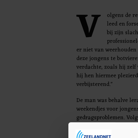
V
olgens de r
leed en for
bij zijn slac
professionel
er niet van weerhouden 
deze jongens te botvieren
verdachte, zoals hij zel
hij hen hiermee plezierd
verbijsterend."
De man was behalve lera
weekendjes voor jongens
gedragsproblemen. Volg
steeds een vertrouwensb
vriendschapsrelatie aan