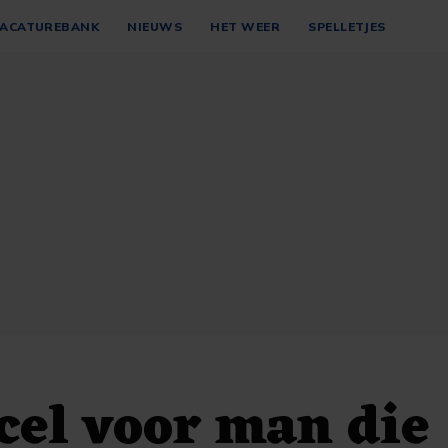
ACATUREBANK
NIEUWS
HET WEER
SPELLETJES
 cel voor man die