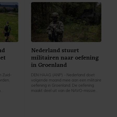
nd
Nederland stuurt
met
militairen naar oefening
in Groenland
n Zuid-
DEN HAAG (ANP) - Nederland doet
orden,
volgende maand mee aan een militaire
oefening in Groenland. De oefening
n
maakt deel uit van de NAVO-missie
kade langs
om het Noordpoolgebied beter te
 een dijk
verdedigen. Die is opgetuigd om de
ruzie tussen de VS en Europa over het
strategische gebied bij te leggen.