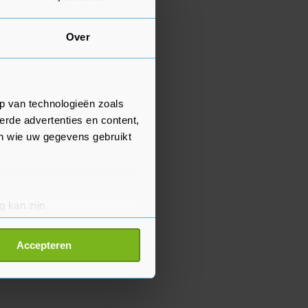
Over
p van technologieën zoals
erde advertenties en content,
en wie uw gegevens gebruikt
g kan zijn
erprinting)
t
detailgedeelte
in. U kunt uw
Accepteren
p onze cookiepagina kun je