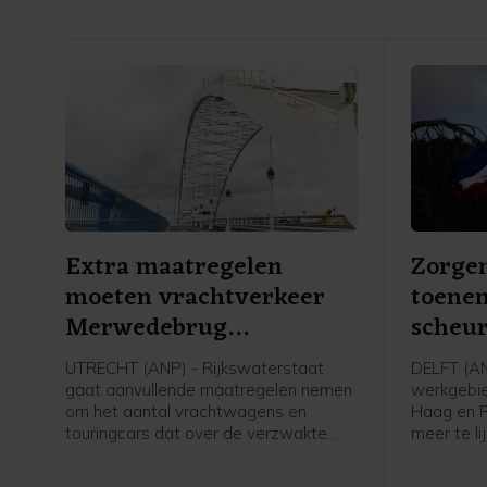
Extra maatregelen
Zorgen
moeten vrachtverkeer
toene
Merwedebrug
scheur
terugdringen
UTRECHT (ANP) - Rijkswaterstaat
DELFT (ANP
gaat aanvullende maatregelen nemen
werkgebie
om het aantal vrachtwagens en
Haag en 
touringcars dat over de verzwakte
meer te l
Merwedebrug rijdt terug te dringen. Er
Inspecteu
worden borden geplaatst bij
hoogheem