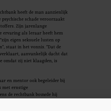
echtbank heeft de man aanzienlijk
se psychische schade veroorzaakt
htoffers. Zijn jarenlange
e ervaring als leraar heeft hem
"zijn eigen seksuele lusten op
", staat in het vonnis. "Dat de
f verklaart, aanvankelijk dacht dat
e omdat zij niet klaagden, is
ar en mentor ook begeleider bij
 met ernstige
ens de rechtbank bouwde hij
and met hen op en ging hij een
 met de ouders van de jongens,