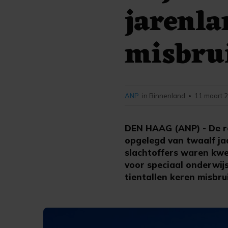
jarenla
misbru
ANP
in Binnenland
11 maart 2
•
DEN HAAG (ANP) - De re
opgelegd van twaalf jaa
slachtoffers waren kwe
voor speciaal onderwij
tientallen keren misbru