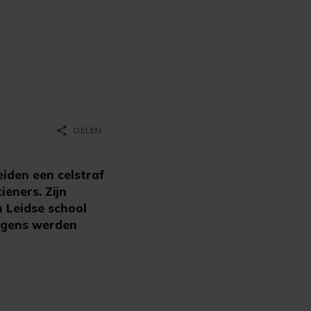
share
DELEN
iden een celstraf
ieners. Zijn
 Leidse school
ongens werden