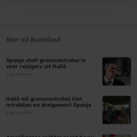
Met cookies werkt onze website beter en wordt jouw
bezoek makkelijker en persoonlijker. Op
onze cookiepagina kun je ons cookiebeleid bekijken en je
gemaakte keuze altijd wijzigen of intrekken.
Meer uit Buitenland
Spanje stelt grenscontroles in
voor reizigers uit Italië
2 uur geleden
Italië wil grenscontroles niet
intrekken na dreigement Spanje
6 uur geleden