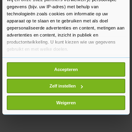
werd ook al zijn universitaire diploma
gegevens (bijv. uw IP-adres) met behulp van
ingetrokken en zonder die papieren wordt hij
technologieën zoals cookies om informatie op uw
uitgesloten van deelname. De volgende
apparaat op te slaan en te gebruiken met als doel
gepersonaliseerde advertenties en content, metingen aan
presidentsverkiezingen vinden naar verwachting
advertenties en content, inzicht in publiek en
plaats in het voorjaar van 2028.
productontwikkeling. U kunt kiezen wie uw gegevens
gebruikt en met welke doelen.
Als u het toestaat, willen we ook graag:
Accepteren
Informatie verzamelen over uw geografische
locatie, die tot een paar meter nauwkeurig kan zijn
Uw apparaat identificeren door het actief te
Zelf instellen
scannen op specifieke eigenschappen (fingerprinting)
Lees meer over hoe uw persoonlijke gegevens worden
Weigeren
verwerkt en stel uw voorkeuren in het
detailgedeelte
in.
U kunt uw toestemming op elk moment wijzigen of
intrekken in de Cookieverklaring.