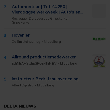
Automonteur | Tot €4.250 |
2.
Vierdaagse werkweek | Auto’s én
Campers | Direct vast contract
Recreage | Dorpsgarage Grijpskerke
mogelijk
Grijpskerke
Hovenier
3.
De Smit tuinaanleg
Middelburg
Allround productiemedewerker
4.
ELENBAAS ZEEGROENTEN BV
Middelburg
Instructeur Bedrijfshulpverlening
5.
Albert Dijkstra
Middelburg
DELTA NIEUWS