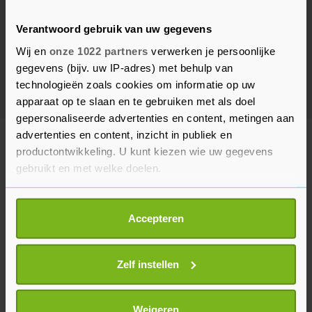
Verantwoord gebruik van uw gegevens
Wij en
onze 1022 partners
verwerken je persoonlijke
gegevens (bijv. uw IP-adres) met behulp van
technologieën zoals cookies om informatie op uw
apparaat op te slaan en te gebruiken met als doel
gepersonaliseerde advertenties en content, metingen aan
advertenties en content, inzicht in publiek en
HV ZEELAND
productontwikkeling. U kunt kiezen wie uw gegevens
gebruikt en met welke doelen.
Als u het toestaat, willen we ook graag:
Accepteren
Informatie verzamelen over uw geografische
locatie, die tot een paar meter nauwkeurig kan zijn
Uw apparaat identificeren door het actief te
Zelf instellen
scannen op specifieke eigenschappen (fingerprinting)
Lees meer over hoe uw persoonlijke gegevens worden
verwerkt en stel uw voorkeuren in het
detailgedeelte
in.
Weigeren