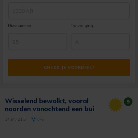
Huisnummer
Toevoeging
CHECK JE VOORDEEL!
Wisselend bewolkt, vooral
9
noorden vanochtend een bui
14.6º
/
21.5º
0%