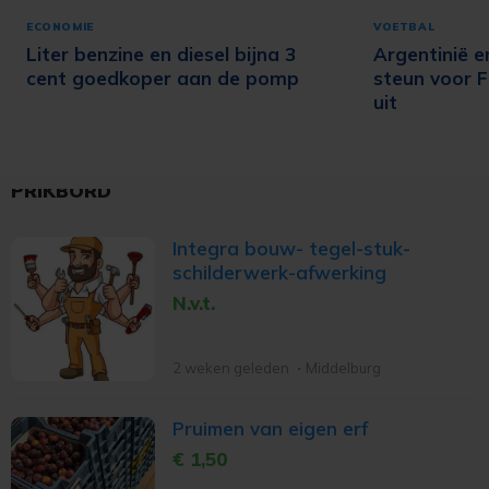
ECONOMIE
VOETBAL
Liter benzine en diesel bijna 3
Argentinië e
cent goedkoper aan de pomp
steun voor F
uit
PRIKBORD
Integra bouw- tegel-stuk-
schilderwerk-afwerking
N.v.t.
2 weken geleden
Middelburg
Pruimen van eigen erf
€ 1,50