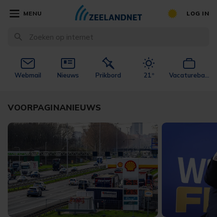
MENU
LOG IN
Webmail
Nieuws
Prikbord
21º
Vacaturebank
VOORPAGINANIEUWS