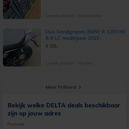
1 week geleden
Serooskerke
Duo handgrepen BMW R 1200 RS
& R LC modeljaar 2015-
€ 50,-
1 week geleden
Yerseke
keyboard_arrow_right
Meer Prikbord
Bekijk welke DELTA deals beschikbaar
zijn op jouw adres
Postcode