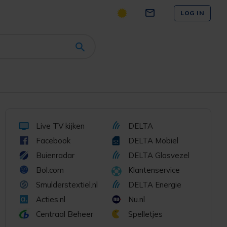
LOG IN
Live TV kijken
DELTA
Facebook
DELTA Mobiel
Buienradar
DELTA Glasvezel
Bol.com
Klantenservice
Smulderstextiel.nl
DELTA Energie
Acties.nl
Nu.nl
Centraal Beheer
Spelletjes