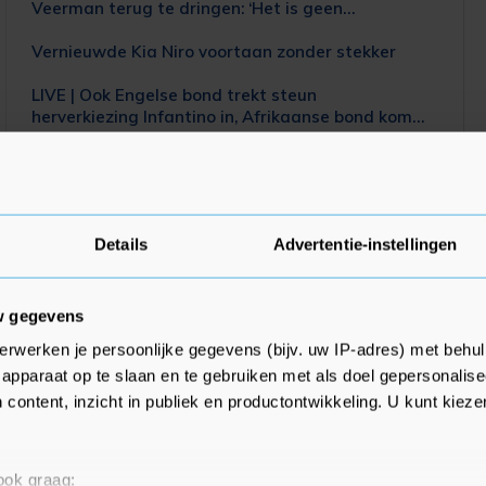
Veerman terug te dringen: ‘Het is geen
karatetrap’
Vernieuwde Kia Niro voortaan zonder stekker
LIVE | Ook Engelse bond trekt steun
herverkiezing Infantino in, Afrikaanse bond komt
met heel ander geluid
Details
Advertentie-instellingen
Trump tekent decreet dat einde aan
&#039;geboortetoerisme&#039; moet maken
w gegevens
Tweeduizend vierkante meter natuur verwoest
erwerken je persoonlijke gegevens (bijv. uw IP-adres) met behul
bij duinbrand Ouddorp
apparaat op te slaan en te gebruiken met als doel gepersonalise
Dodental Houthi-aanvallen op regeringsdoelen in
 content, inzicht in publiek en productontwikkeling. U kunt kiez
Jemen opgelopen
Afrikaanse voetbalbond blijft FIFA-voorzitter
 ook graag:
Infantino steunen