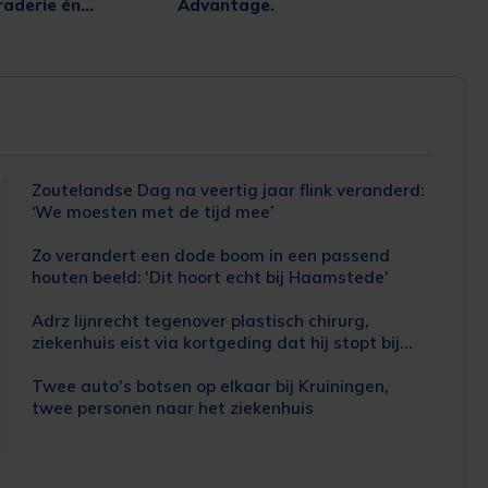
raderie én
Advantage.
Zoutelandse Dag na veertig jaar flink veranderd:
‘We moesten met de tijd mee’
Zo verandert een dode boom in een passend
houten beeld: 'Dit hoort echt bij Haamstede'
Adrz lijnrecht tegenover plastisch chirurg,
ziekenhuis eist via kortgeding dat hij stopt bij
nieuw handzenuwcentrum
Twee auto's botsen op elkaar bij Kruiningen,
twee personen naar het ziekenhuis