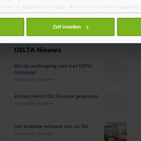
 over uw geografische locatie, die tot een paar meter nauwkeuri
eren door het actief te scannen op specifieke eigenschappen (fing
onlijke gegevens worden verwerkt en stel uw voorkeuren in he
Zelf instellen
jzigen of intrekken in de Cookieverklaring.
te beter en wordt jouw bezoek makkelijker en persoonlijker. O
DELTA Nieuws
je gemaakte keuze altijd wijzigen of intrekken.
Mis de ontknoping niet met ESPN
Compleet
3 maanden geleden
Zo beschermt DELTA jouw gegevens
3 maanden geleden
Het mobiele netwerk van nu: 5G
3 maanden geleden