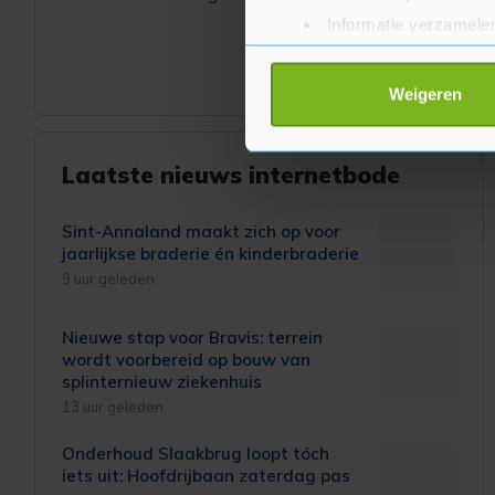
Informatie verzamelen
Uw apparaat identific
Lees meer over hoe uw perso
Weigeren
toestemming op elk moment wi
Met cookies werkt onze websi
Laatste nieuws internetbode
ons cookiebeleid bekijken en 
Sint-Annaland maakt zich op voor
jaarlijkse braderie én kinderbraderie
9 uur geleden
Nieuwe stap voor Bravis: terrein
wordt voorbereid op bouw van
splinternieuw ziekenhuis
13 uur geleden
Onderhoud Slaakbrug loopt tóch
iets uit: Hoofdrijbaan zaterdag pas