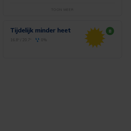
Internetbode
Vacatures Zeeland
Favorieten beheren
Coolblue
Omroep Zeeland
TOON
NS
ANWB route
Postcodes
TV van Delta
Tijdelijk minder heet
8
Foto
Youtube
16.8º
/
20.7º
0%