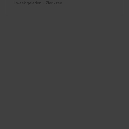
1 week geleden
Zierikzee