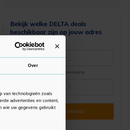
Bekijk welke DELTA deals
beschikbaar zijn op jouw adres
Postcode
Over
Huisnummer
Toevoeging
p van technologieën zoals
erde advertenties en content,
en wie uw gegevens gebruikt
CHECK JE VOORDEEL!