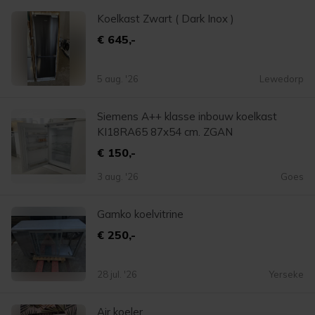
Koelkast Zwart ( Dark Inox )
€ 645,-
5 aug. '26
Lewedorp
Siemens A++ klasse inbouw koelkast
KI18RA65 87x54 cm. ZGAN
€ 150,-
3 aug. '26
Goes
Gamko koelvitrine
€ 250,-
28 jul. '26
Yerseke
Air koeler