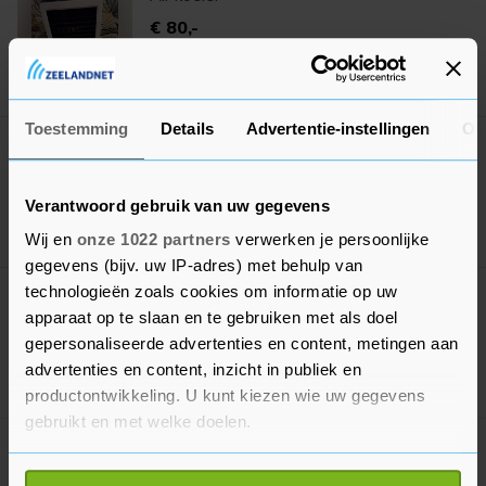
€ 80,-
28 jul. '26
Goes
Toestemming
Details
Advertentie-instellingen
Ov
Koelkast retro Smeg
€ 650,-
Verantwoord gebruik van uw gegevens
27 jul. '26
Koewacht
Wij en
onze 1022 partners
verwerken je persoonlijke
gegevens (bijv. uw IP-adres) met behulp van
technologieën zoals cookies om informatie op uw
Koel-vriescombi Bosch
apparaat op te slaan en te gebruiken met als doel
Verkocht
gepersonaliseerde advertenties en content, metingen aan
advertenties en content, inzicht in publiek en
26 jul. '26
Goes
productontwikkeling. U kunt kiezen wie uw gegevens
gebruikt en met welke doelen.
Koelkasten
Als u het toestaat, willen we ook graag:
N.o.t.k.