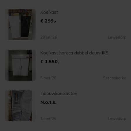
Koelkast
€ 299,-
20 jul. '26
Lewedorp
Koelkast horeca dubbel deurs IKS
€ 1.550,-
6 mei '26
Serooskerke
Inbouwkoelkasten
N.o.t.k.
1 mei '26
Lewedorp