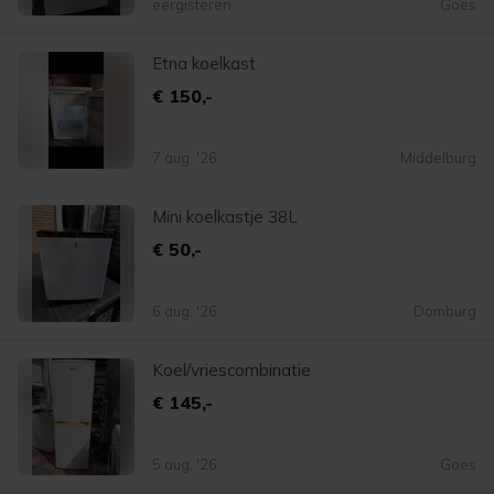
eergisteren
Goes
Etna koelkast
€ 150,-
7 aug. '26
Middelburg
Mini koelkastje 38L
€ 50,-
6 aug. '26
Domburg
Koel/vriescombinatie
€ 145,-
5 aug. '26
Goes