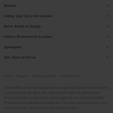
ford
decoratie
Boeken
peugeot
serviezen en serviesgoed
zeeuwse boeken
renault
Hobby, Vrije Tijd en Verzamelen
stoelen
overige boeken
auto's
verzamelen
tafels
Kunst, Antiek en Design
romans en literatuur
elektronica
meubelen en inrichting
curiosa en brocante
kinderboeken
Fietsen, Brommers en Scooters
koken en bakken
schilderijen
boeken
elektrische fietsen
modelbouw
Speelgoed
antiek
fietsonderdelen- en accessoires
hobby, vrije tijd en verzamelen
puzzels
vintage
Tuin, Vijver en Terras
damesfietsen
lego en duplo
kunst, antiek en design
tuinmeubelen
herenfietsen
knuffels en poppen
tuindecoratie
fietsen, brommers en scooters
Help
Regels
Veilig handelen
Adverteren
buitenspeelgoed
bloemen en planten
speelgoed
tuingereedschap
ZeelandNet is niet aansprakelijk voor (gevolg)schade die voortkomt
uit het gebruik van deze site, dan wel uit fouten of ontbrekende
tuin, vijver en terras
functionaliteiten op deze site. Op het gebruik van het ZeelandNet
Prikbord onze gebruiksvoorwaarden internet van toepassing, meer
in het bijzonder die over user generated content.