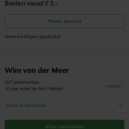
Bieden vanaf € 3,-
Plaats een bod
Geen biedingen geplaatst
Wim van der Meer
107 advertenties
VOLGEN
10 jaar actief op het Prikbord
BEKIJK ADVERTENTIES
Stuur een bericht
Met de zee verbonden. Maritieme