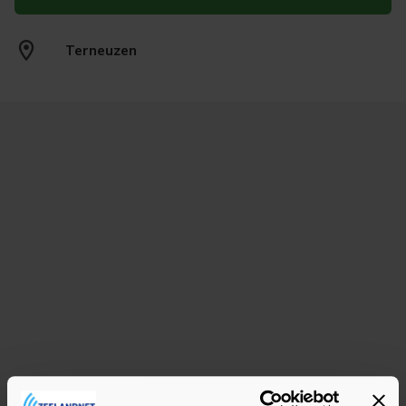
schilderijen
€ 18,-
Terneuzen
Terneuzen
19 mrt. '26
Rotterdam. Een haven in beweging,
aquarellen
€ 15,-
Terneuzen
19 mrt. '26
Opnieuw te water, Aquarellen R.
van Rikxoort
€ 15,-
Terneuzen
18 mrt. '26
De tenues van de Nederlandse
Marine. De officieren 1813-1913
€ 18,-