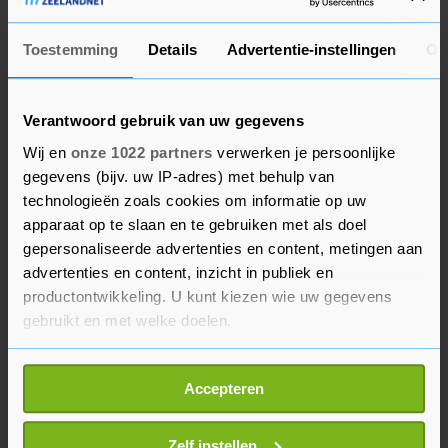
Terneuzen
18 mrt. '26
Toestemming
Details
Advertentie-instellingen
Ov
Vergelijkbare advertenties
De marinier en zijn uniform.
Verantwoord gebruik van uw gegevens
€ 24,-
Wij en
onze 1022 partners
verwerken je persoonlijke
Terneuzen
18 mrt. '26
gegevens (bijv. uw IP-adres) met behulp van
technologieën zoals cookies om informatie op uw
apparaat op te slaan en te gebruiken met als doel
BEKIJK MEER ADVERTENTIES
gepersonaliseerde advertenties en content, metingen aan
advertenties en content, inzicht in publiek en
productontwikkeling. U kunt kiezen wie uw gegevens
gebruikt en met welke doelen.
Carolijn Visser: Zeeuws
Zeeuwse boeken
geluk,
Als u het toestaat, willen we ook graag:
€ 5,-
N.o.t.k.
Accepteren
Informatie verzamelen over uw geografische
locatie, die tot een paar meter nauwkeurig kan zijn
Uw apparaat identificeren door het actief te
Zelf instellen