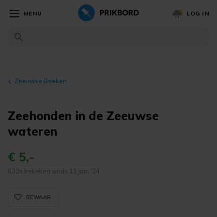
MENU
LOG IN
Zeeuwse Boeken
Zeehonden in de Zeeuwse
wateren
€ 5,-
633x bekeken sinds 11 jan. '24
favorite_border_rounded
BEWAAR