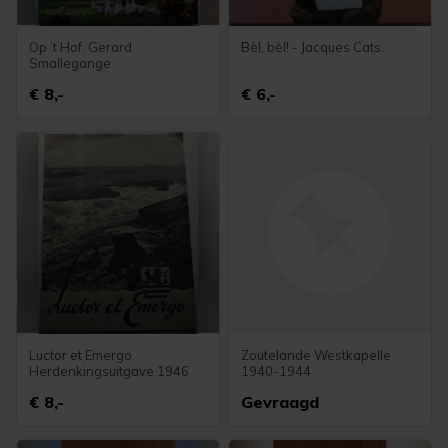
Op ’t Hof. Gerard
Bèl, bèl! - Jacques Cats.
Smallegange
€ 8,-
€ 6,-
Luctor et Emergo.
Zoutelande Westkapelle
Herdenkingsuitgave 1946
1940-1944
€ 8,-
Gevraagd