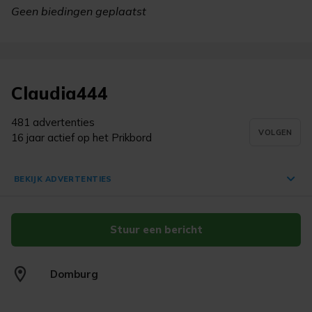
Geen biedingen geplaatst
Claudia444
481 advertenties
VOLGEN
16 jaar actief op het Prikbord
BEKIJK ADVERTENTIES
Stuur een bericht
Nikon Coolpix L3 Compactcamera
5.1MP met tasje
€ 0,00
Domburg
Domburg
vandaag