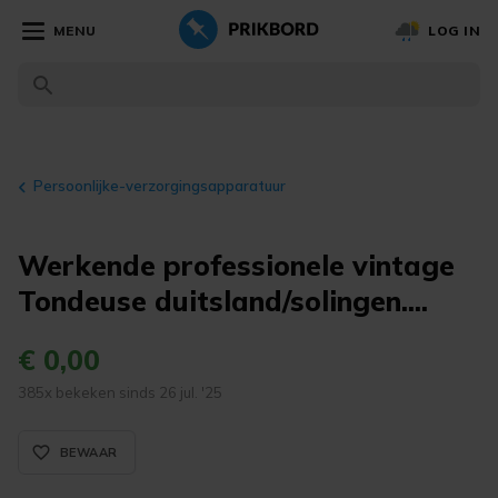
MENU
LOG IN
Persoonlijke-verzorgingsapparatuur
Werkende professionele vintage
Tondeuse duitsland/solingen....
€ 0,00
385x bekeken sinds 26 jul. '25
favorite_border_rounded
BEWAAR