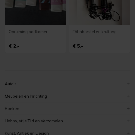
Opruiming badkamer
Föhnborstel en krultang
€ 2,-
€ 5,-
Auto's
volkswagen
Meubelen en Inrichting
ford
decoratie
Boeken
peugeot
serviezen en serviesgoed
zeeuwse boeken
renault
Hobby, Vrije Tijd en Verzamelen
stoelen
romans en literatuur
auto's
verzamelen
tafels
Kunst, Antiek en Design