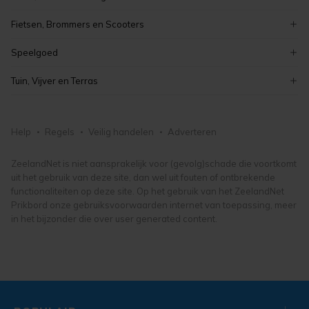
overige boeken
elektronica
meubelen en inrichting
curiosa en brocante
kinderboeken
Fietsen, Brommers en Scooters
koken en bakken
schilderijen
boeken
elektrische fietsen
kaarten maken en knutselen
Speelgoed
antiek
fietsonderdelen- en accessoires
hobby, vrije tijd en verzamelen
lego en duplo
vintage
Tuin, Vijver en Terras
damesfietsen
puzzels
kunst, antiek en design
tuinmeubelen
herenfietsen
knuffels en poppen
tuindecoratie
fietsen, brommers en scooters
Help
Regels
Veilig handelen
Adverteren
buitenspeelgoed
tuingereedschap
speelgoed
bloemen en planten
ZeelandNet is niet aansprakelijk voor (gevolg)schade die voortkomt
uit het gebruik van deze site, dan wel uit fouten of ontbrekende
tuin, vijver en terras
functionaliteiten op deze site. Op het gebruik van het ZeelandNet
Prikbord onze gebruiksvoorwaarden internet van toepassing, meer
in het bijzonder die over user generated content.