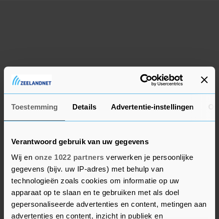
Sony PlayStation 2 Controller -
SCPH-10010
N.o.t.k.
Domburg
vandaag
TomTom ONE XL Europe
Navigatiesysteem met accessoires
N.o.t.k.
Toestemming
Details
Advertentie-instellingen
Ov
Domburg
vandaag
Verantwoord gebruik van uw gegevens
Top Craft Elektrische Nietmachine -
Zo goed als nieuw
Wij en
onze 1022 partners
verwerken je persoonlijke
N.o.t.k.
gegevens (bijv. uw IP-adres) met behulp van
Domburg
vandaag
technologieën zoals cookies om informatie op uw
Vergelijkbare advertenties
apparaat op te slaan en te gebruiken met als doel
gepersonaliseerde advertenties en content, metingen aan
Zgan Fysic FX-3900 DECT Telefoon
advertenties en content, inzicht in publiek en