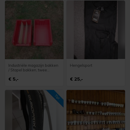
Industriële magazijn bakken
Hengelsport
/ Stapel bakken, twee
formaten!
€ 5,-
€ 25,-