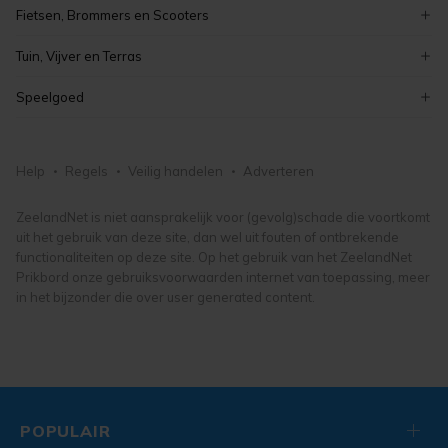
curiosa en brocante
kinderboeken
Fietsen, Brommers en Scooters
koken en bakken
schilderijen
boeken
elektrische fietsen
kaarten maken en knutselen
Tuin, Vijver en Terras
antiek
fietsonderdelen- en accessoires
hobby, vrije tijd en verzamelen
tuinmeubelen
vintage
Speelgoed
damesfietsen
tuindecoratie
kunst, antiek en design
puzzels
herenfietsen
bloemen en planten
lego en duplo
fietsen, brommers en scooters
Help
Regels
Veilig handelen
Adverteren
tuingereedschap
knuffels en poppen
tuin, vijver en terras
buitenspeelgoed
ZeelandNet is niet aansprakelijk voor (gevolg)schade die voortkomt
uit het gebruik van deze site, dan wel uit fouten of ontbrekende
speelgoed
functionaliteiten op deze site. Op het gebruik van het ZeelandNet
Prikbord onze gebruiksvoorwaarden internet van toepassing, meer
in het bijzonder die over user generated content.
POPULAIR