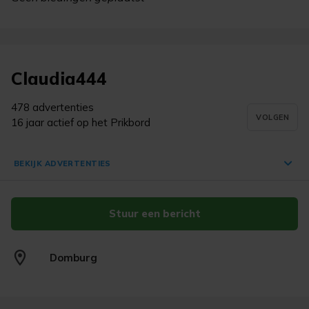
Claudia444
478 advertenties
VOLGEN
16 jaar actief op het Prikbord
BEKIJK ADVERTENTIES
Stuur een bericht
Revell Piper PA-18 Super Cub
modelbouw kit 1:32
€ 0,00
Domburg
Domburg
3 aug. '26