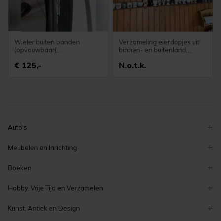
Wieler buiten banden
Verzameling eierdopjes uit
(opvouwbaar(
binnen- en buitenland,
binnenbanden en een
antiek en modern
€ 125,-
N.o.t.k.
hometrainer
Auto's
volkswagen
Meubelen en Inrichting
ford
decoratie
Boeken
peugeot
serviezen en serviesgoed
zeeuwse boeken
renault
Hobby, Vrije Tijd en Verzamelen
stoelen
overige boeken
auto's
verzamelen
tafels
Kunst, Antiek en Design
romans en literatuur
elektronica
meubelen en inrichting