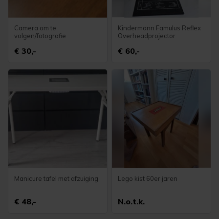
Camera om te
Kindermann Famulus Reflex
volgen/fotografie
Overheadprojector
€ 30,-
€ 60,-
Manicure tafel met afzuiging
Lego kist 60er jaren
€ 48,-
N.o.t.k.