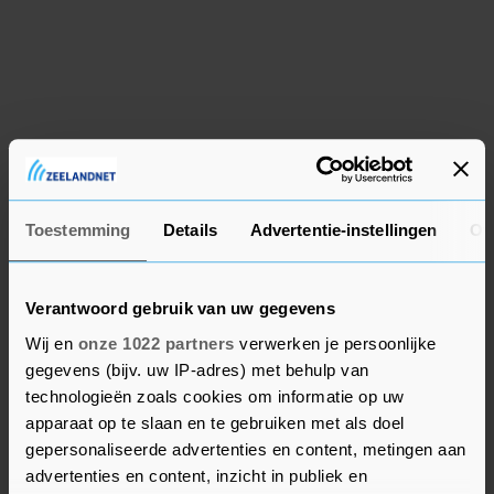
Zgan TP-Link AV600 Powerline
Starter Kit TL-PA4010P
€ 0,00
Domburg
2 aug. '26
Nieuw Yoko Auto Stereo YCS 410
Car Speaker System
€ 0,00
Domburg
2 aug. '26
Toestemming
Details
Advertentie-instellingen
Ov
Vintage houten dominospel met
Verantwoord gebruik van uw gegevens
ingelegd deksel
Wij en
onze 1022 partners
verwerken je persoonlijke
€ 0,00
gegevens (bijv. uw IP-adres) met behulp van
Domburg
2 aug. '26
technologieën zoals cookies om informatie op uw
Vergelijkbare advertenties
apparaat op te slaan en te gebruiken met als doel
gepersonaliseerde advertenties en content, metingen aan
Mooie vintage pepermolen van het
advertenties en content, inzicht in publiek en
Franse merk perfex