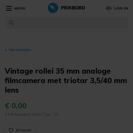
MENU
LOG IN
Verzamelen
Vintage rollei 35 mm analoge
filmcamera met triotar 3,5/40 mm
lens
€ 0,00
413x bekeken sinds 7 jun. '25
favorite_border_rounded
BEWAAR