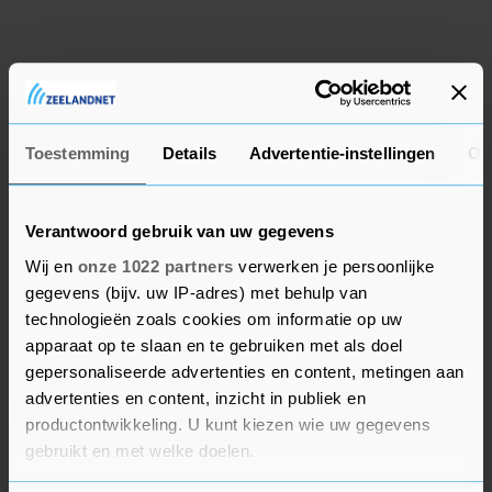
Mooie set H&S flessen / kruiken /
potten / vazen ( z.g.a.n.)
€ 40,-
Aagtekerke
eergisteren
Toestemming
Details
Advertentie-instellingen
Ov
2 Leuke stoelen (in goede nette
staat ) Kleur; grijs/beige
€ 50,-
Aagtekerke
eergisteren
Verantwoord gebruik van uw gegevens
Vergelijkbare advertenties
Wij en
onze 1022 partners
verwerken je persoonlijke
gegevens (bijv. uw IP-adres) met behulp van
Ikea bed 90 x 200 (in goede nette
technologieën zoals cookies om informatie op uw
staat )
€ 50,-
apparaat op te slaan en te gebruiken met als doel
Aagtekerke
eergisteren
gepersonaliseerde advertenties en content, metingen aan
advertenties en content, inzicht in publiek en
productontwikkeling. U kunt kiezen wie uw gegevens
gebruikt en met welke doelen.
BEKIJK MEER ADVERTENTIES