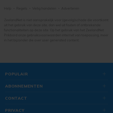
bloemen en planten
lego en duplo
fietsen, brommers en scooters
Help
Regels
Veilig handelen
Adverteren
tuingereedschap
knuffels en poppen
tuin, vijver en terras
buitenspeelgoed
ZeelandNet is niet aansprakelijk voor (gevolg)schade die voortkomt
uit het gebruik van deze site, dan wel uit fouten of ontbrekende
speelgoed
functionaliteiten op deze site. Op het gebruik van het ZeelandNet
Prikbord onze gebruiksvoorwaarden internet van toepassing, meer
in het bijzonder die over user generated content.
POPULAIR
ABONNEMENTEN
CONTACT
PRIVACY