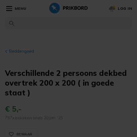
MENU
LOG IN
Beddengoed
Verschillende 2 persoons dekbed
overtrek 200 x 200 ( in goede
staat )
€ 5,-
797x bekeken sinds 20 jan. '25
favorite_border_rounded
BEWAAR