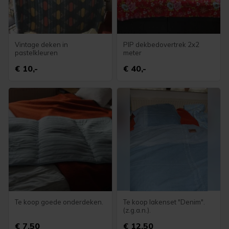
Vintage deken in
PIP dekbedovertrek 2x2
pastelkleuren
meter
€ 10,-
€ 40,-
Te koop goede onderdeken.
Te koop lakenset "Denim".
(z.g.a.n.).
€ 7,50
€ 12,50