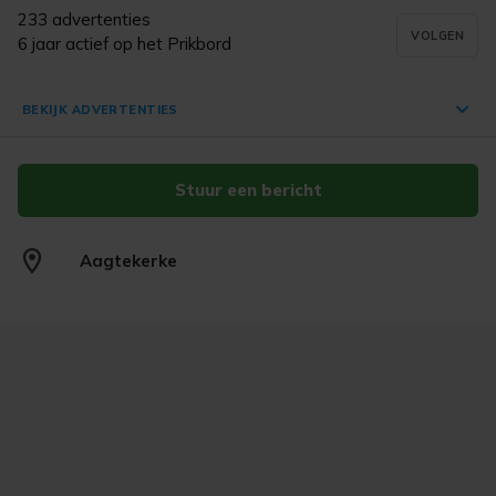
233 advertenties
VOLGEN
6 jaar actief op het Prikbord
BEKIJK ADVERTENTIES
Stuur een bericht
Stevige metalen kapstok (in goede
nette staat)
€ 50,-
Aagtekerke
Aagtekerke
eergisteren
Zwarte bureaustoel (in hoogte
verstelbaar) in goede staat !
€ 35,-
Aagtekerke
eergisteren