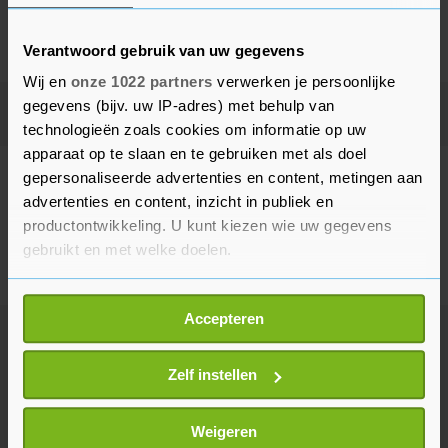
en met donderdag van 9.00 tot 15.30.
Verantwoord gebruik van uw gegevens
Wij en
onze 1022 partners
verwerken je persoonlijke
gegevens (bijv. uw IP-adres) met behulp van
Datum
technologieën zoals cookies om informatie op uw
apparaat op te slaan en te gebruiken met als doel
gepersonaliseerde advertenties en content, metingen aan
Geen advertenties gevonden
advertenties en content, inzicht in publiek en
Deze adverteerder heeft op dit moment geen actieve
productontwikkeling. U kunt kiezen wie uw gegevens
gebruikt en met welke doelen.
advertenties, kom later nog eens terug.
Als u het toestaat, willen we ook graag:
Accepteren
Informatie verzamelen over uw geografische
locatie, die tot een paar meter nauwkeurig kan zijn
Uw apparaat identificeren door het actief te
Zelf instellen
scannen op specifieke eigenschappen (fingerprinting)
Lees meer over hoe uw persoonlijke gegevens worden
Weigeren