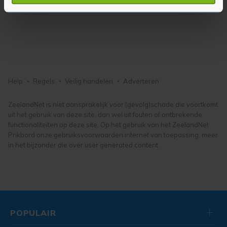
verwerkt en stel uw voorkeuren in het
detailgedeelte
in.
U kunt uw toestemming op elk moment wijzigen of
intrekken in de Cookieverklaring.
Met cookies werkt onze website beter en wordt jouw
bezoek makkelijker en persoonlijker. Op
onze cookiepagina kun je ons cookiebeleid bekijken en je
Help
Regels
Veilig handelen
Adverteren
gemaakte keuze altijd wijzigen of intrekken.
ZeelandNet is niet aansprakelijk voor (gevolg)schade die voortkomt
uit het gebruik van deze site, dan wel uit fouten of ontbrekende
functionaliteiten op deze site. Op het gebruik van het ZeelandNet
Prikbord onze gebruiksvoorwaarden internet van toepassing, meer
in het bijzonder die over user generated content.
POPULAIR