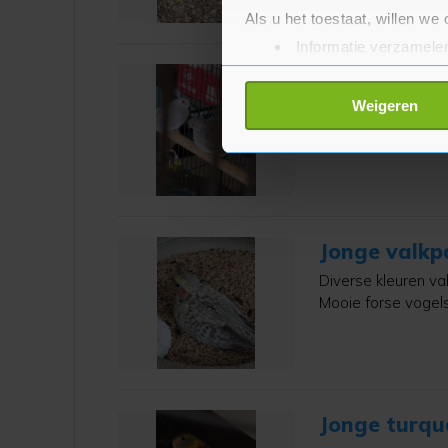
Als u het toestaat, willen we
Informatie verzamelen
Uw apparaat identific
Diamantduif
Lees meer over hoe uw perso
Weigeren
Mooi gezonde duifje
toestemming op elk moment wi
Met cookies werkt onze websi
ons cookiebeleid bekijken en 
Jonge valkp
Diverse kleuren va
Mooie forse vogels
Jonge turqu