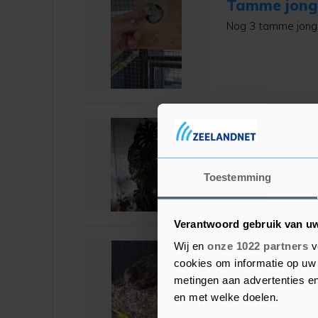
Tamme jonge
Nog 3 tamme jonge
Grote monst
Mooie grote monst
circa 1meter 90 ho
Toestemming
Verantwoord gebruik van u
Wij en
onze 1022 partners
v
Japanse kw
cookies om informatie op uw 
Mooie gezonde en 
metingen aan advertenties en
en met welke doelen.