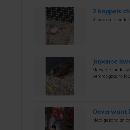
2 koppels c
2 mooie gezonde k
grootgebracht ( n
Mooie gezonde kwar
verdraagzaam, loo
Onverwant k
Mooi gezond en on