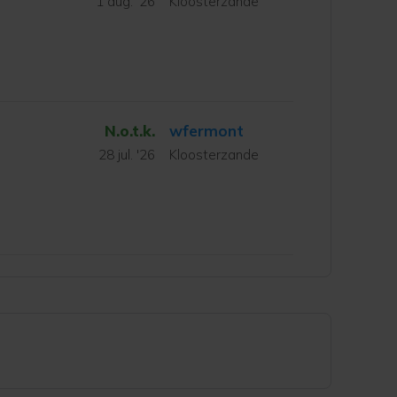
1 aug. '26
Kloosterzande
N.o.t.k.
wfermont
28 jul. '26
Kloosterzande