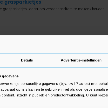
 grasparkietjes
 grasparkietjes, ideaal om verder handtam te maken / houden .
era ( gatenplant.)
era in moderne pot. Plant is paar mnd geleden nog verpot en is
og . Een echte blikvanger !
Details
Advertentie-instellingen
w gegevens
erwerken je persoonlijke gegevens (bijv. uw IP-adres) met behul
artelhen
apparaat op te slaan en te gebruiken met als doel gepersonalise
vrij tamme japanse kwartelhen. Ze is aan de leg.
 content, inzicht in publiek en productontwikkeling. U kunt kiez