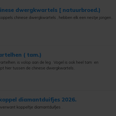
hinese dwergkwartels [ natuurbroed.)
oppels chinese dwergkwartels , hebben elk een nestje jongen
atuurbroed.)Mogen weg ivm overcompleet. Zijn allen onverwant.
Japanse kwartelhen ( tam.)
telhen, is volop aan de leg . Vogel is ook heel tam en
pt hier tussen de chinese dwergkwartels..
oppel diamantduifjes 2026.
verwant koppeltje diamantduifjes .