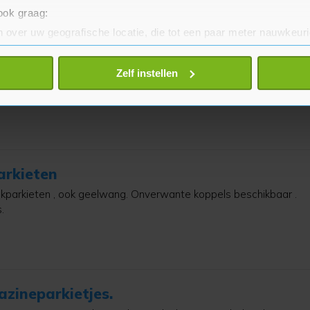
 ook graag:
 over uw geografische locatie, die tot een paar meter nauwkeuri
eren door het actief te scannen op specifieke eigenschappen (fing
jes.
onlijke gegevens worden verwerkt en stel uw voorkeuren in he
Zelf instellen
s . Bruin en grijze.
jzigen of intrekken in de Cookieverklaring.
te beter en wordt jouw bezoek makkelijker en persoonlijker. O
je gemaakte keuze altijd wijzigen of intrekken.
arkieten
lkparkieten , ook geelwang. Onverwante koppels beschikbaar .
.
azineparkietjes.