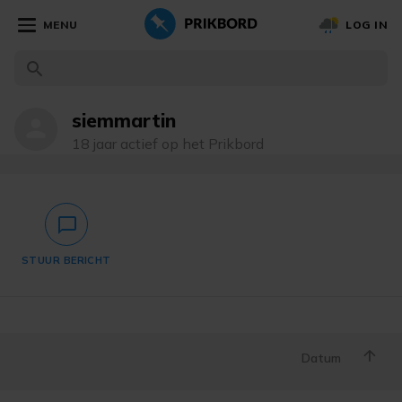
MENU
LOG IN
siemmartin
person
18 jaar actief op het Prikbord
chat_bubble_outlined
STUUR BERICHT
Datum