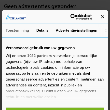
Geen advertenties gevonden
Deze adverteerder heeft op dit moment geen actieve
advertenties, kom later nog eens terug.
Toestemming
Details
Advertentie-instellingen
Ov
Verantwoord gebruik van uw gegevens
Wij en
onze 1022 partners
verwerken je persoonlijke
gegevens (bijv. uw IP-adres) met behulp van
technologieën zoals cookies om informatie op uw
apparaat op te slaan en te gebruiken met als doel
gepersonaliseerde advertenties en content, metingen aan
advertenties en content, inzicht in publiek en
productontwikkeling. U kunt kiezen wie uw gegevens
gebruikt en met welke doelen.
Als u het toestaat, willen we ook graag: